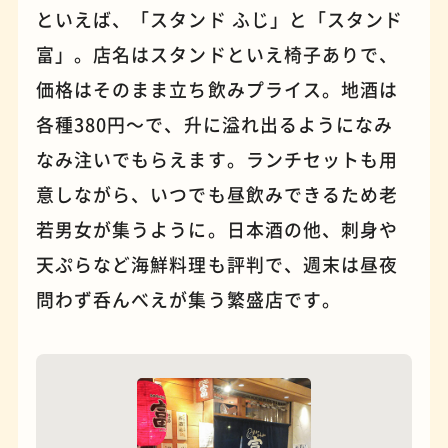
といえば、「スタンド ふじ」と「スタンド
富」。店名はスタンドといえ椅子ありで、
パンケーキ
手芸
価格はそのまま立ち飲みプライス。地酒は
各種380円〜で、升に溢れ出るようになみ
なみ注いでもらえます。ランチセットも用
意しながら、いつでも昼飲みできるため老
若男女が集うように。日本酒の他、刺身や
天ぷらなど海鮮料理も評判で、週末は昼夜
問わず呑んべえが集う繁盛店です。
占い
蕎麦