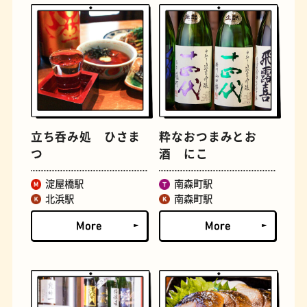
立ち呑み処 ひさま
粋なおつまみとお
定食
おいもスイーツ
つ
酒 にこ
淀屋橋駅
南森町駅
北浜駅
南森町駅