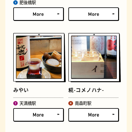
肥後橋駅
古着
お好み焼き
みやい
糀-コメノハナ-
天満橋駅
南森町駅
握り寿司
花屋