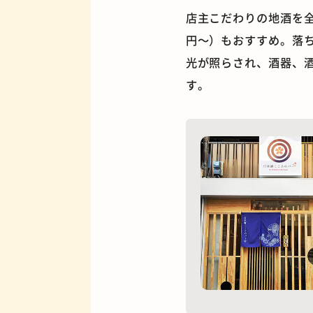
店主こだわりの地酒を全
円〜）もおすすめ。落
光が照らされ、酒器、
す。
夜景
欧風カレー