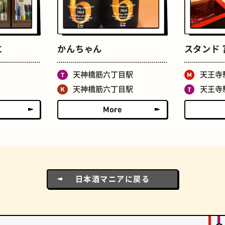
ドーナツ
町焼肉
に
かんちゃん
スタンド 
天神橋筋六丁目駅
天王寺
天神橋筋六丁目駅
天王寺
食パン
ごほうびチョコ
日本酒マニアに戻る