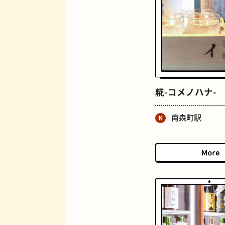
ジューススタンド
糀-コメノハナ-
南森町駅
とうふ