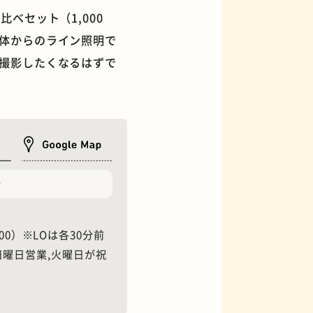
べセット（1,000
体からのライン照明で
撮影したくなるはずで
フィギュアショップ
分
1:00）※LOは各30分前
日曜日営業,火曜日が祝
オムライス