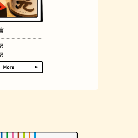
アーケード
富
駅
駅
佃煮