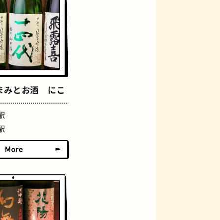
おにぎり
まみとお酒 にこ
駅
駅
らせん階段