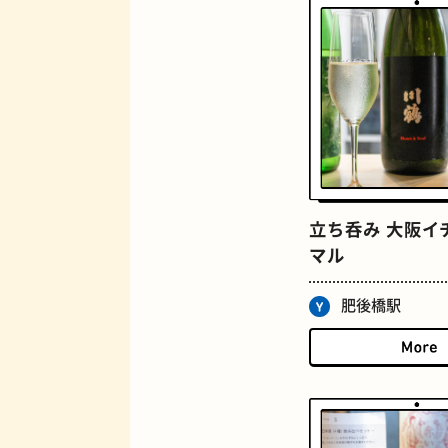
定食
立ち呑み 大阪イ
マル
肥後橋駅