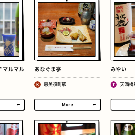
おいもスイーツ
文学碑
チマルマル
あなぐま亭
みやい
恵美須町駅
天満橋