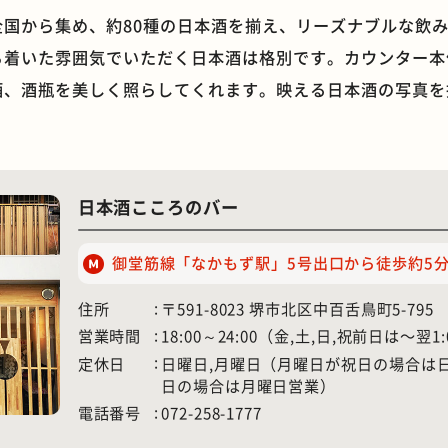
国から集め、約80種の日本酒を揃え、リーズナブルな飲み比
ち着いた雰囲気でいただく日本酒は格別です。カウンター本
酒、酒瓶を美しく照らしてくれます。映える日本酒の写真を
石窯ピザ
モーニング
日本酒こころのバー
御堂筋線「なかもず駅」5号出口から徒歩約5
住所
〒591-8023 堺市北区中百舌鳥町5-795
営業時間
18:00～24:00（金,土,日,祝前日は〜翌
定休日
日曜日,月曜日（月曜日が祝日の場合は
日の場合は月曜日営業）
電話番号
072-258-1777
ホテル
遊具