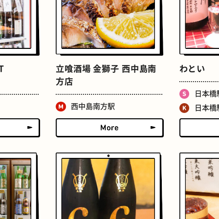
T
立喰酒場 金獅子 西中島南
わとい
方店
せんべろ
ストリートアート
日本橋
西中島南方駅
日本橋