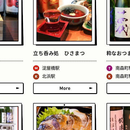
たまごサンド
文房具
立ち呑み処 ひさまつ
粋なおつ
淀屋橋駅
南森町
北浜駅
南森町
床
おでん