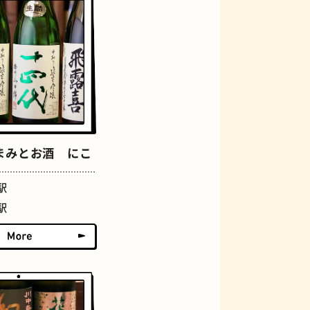
おにぎり
まみとお酒 にこ
駅
駅
らせん階段