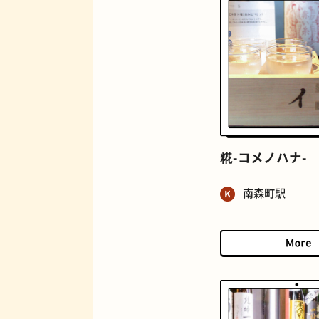
ジューススタンド
糀-コメノハナ-
南森町駅
とうふ