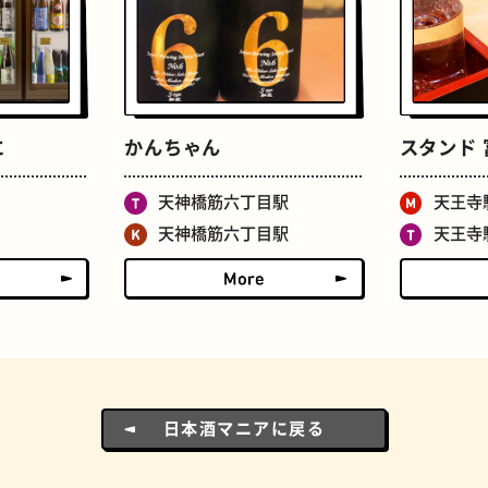
ドーナツ
町焼肉
に
かんちゃん
スタンド 
天神橋筋六丁目駅
天王寺
天神橋筋六丁目駅
天王寺
食パン
ごほうびチョコ
日本酒マニアに戻る