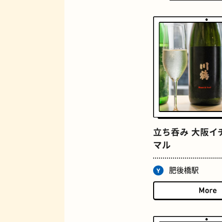
定食
立ち呑み 大阪イ
マル
肥後橋駅