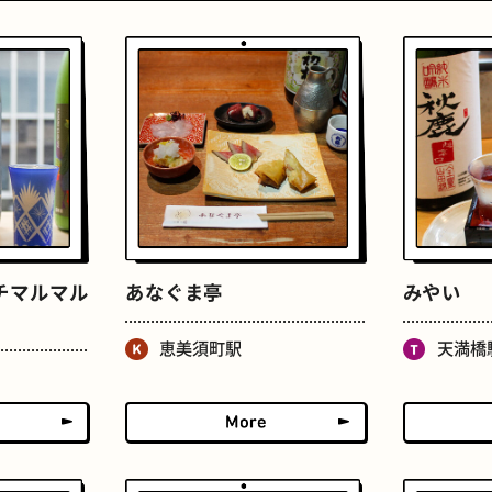
おいもスイーツ
文学碑
チマルマル
あなぐま亭
みやい
恵美須町駅
天満橋