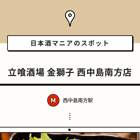
日本酒マニアの
スポット
立喰酒場 金獅子 西中島南方店
西中島南方駅
スポーツバー
橋