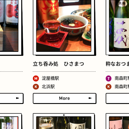
たまごサンド
文房具
立ち呑み処 ひさまつ
粋なおつ
淀屋橋駅
南森町
北浜駅
南森町
床
おでん