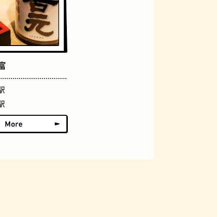
アーケード
富
駅
駅
佃煮