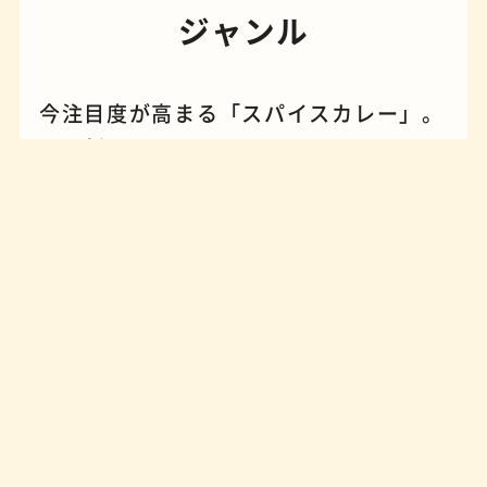
ジャンル
今注目度が高まる「スパイスカレー」。
この新しいジャンルは“くいだおれの
街”大阪の食文化として、独自に発展を
遂げてきました。インドカレーでも欧風
夜景
石窯ピザ
カレーでもない、新しいスパイス料理の
カテゴリーです。体系づけられない、枠
に収まらない、独自の世界観が詰まった
ワンプレートの自己表現。
too much精
神（やりすぎの美学）とフリースタイル
の土壌が培った、個性とバラエティに富
みすぎる「カレー」という名の新しい料