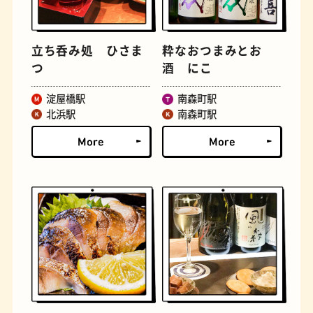
立ち呑み処 ひさま
粋なおつまみとお
つ
酒 にこ
淀屋橋駅
南森町駅
北浜駅
南森町駅
定食
おいもスイーツ