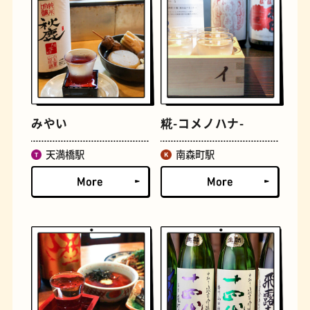
古着
お好み焼き
みやい
糀-コメノハナ-
天満橋駅
南森町駅
握り寿司
花屋