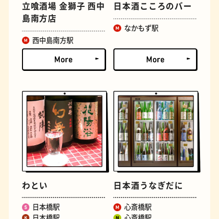
立喰酒場 金獅子 西中
日本酒こころのバー
島南方店
文学碑
ジェラート
なかもず駅
西中島南方駅
ジューススタンド
たまごサンド
わとい
日本酒うなぎだに
日本橋駅
心斎橋駅
日本橋駅
心斎橋駅