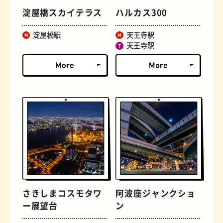
淀屋橋スカイテラス
ハルカス300
文学碑
ジェラート
淀屋橋駅
天王寺駅
天王寺駅
ジューススタンド
たまごサンド
さきしまコスモタワ
阿波座ジャンクショ
ー展望台
ン