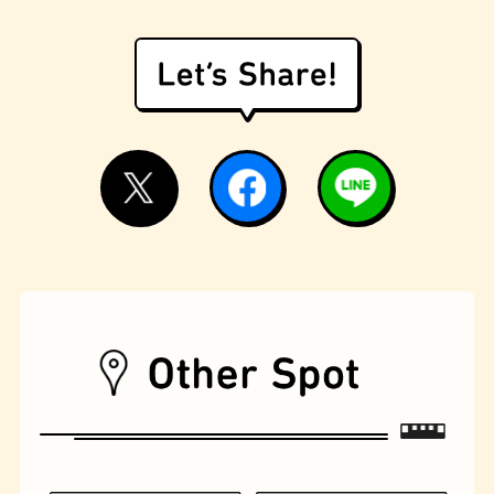
遊具
オムライス