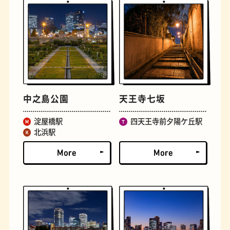
古着
お好み焼き
中之島公園
天王寺七坂
淀屋橋駅
四天王寺前夕陽ケ丘駅
北浜駅
握り寿司
花屋