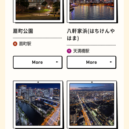
扇町公園
八軒家浜(はちけんや
はま)
扇町駅
天満橋駅
定食
おいもスイーツ