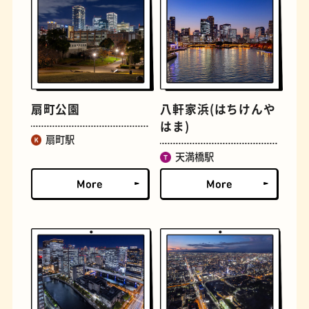
扇町公園
八軒家浜(はちけんや
はま)
扇町駅
定食
おいもスイーツ
天満橋駅