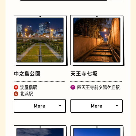
古着
お好み焼き
中之島公園
天王寺七坂
淀屋橋駅
四天王寺前夕陽ケ丘駅
北浜駅
握り寿司
花屋