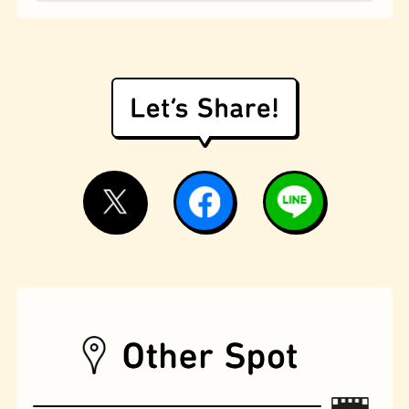
遊具
オムライス