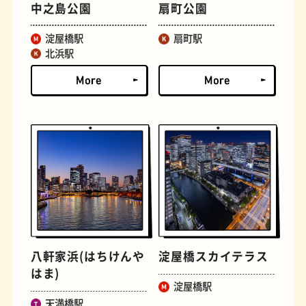
中之島公園
扇町公園
淀屋橋駅
扇町駅
古着
お好み焼き
北浜駅
握り寿司
花屋
八軒家浜(はちけんや
淀屋橋スカイテラス
はま)
淀屋橋駅
天満橋駅