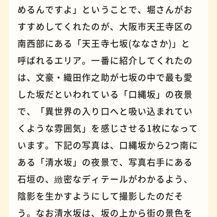
めるんですよ」ということで、堀さんがお
すすめしてくれたのが、大阪市天王寺区の
パンケーキ
手芸
南西部にある「天王寺七坂(ななさか)」と
呼ばれるエリア。一番に紹介してくれたの
は、文豪・織田作之助が七坂の中で最も愛
した坂だといわれている「口縄坂」の夜景
で、「異世界の入り口へと吸い込まれてい
くような雰囲気」を感じさせる1枚になって
います。下記の写真は、口縄坂から2つ南に
ある「清水坂」の夜景で、写真右手にある
石垣の、緻密なディテールがわかるよう、
占い
蕎麦
陰影を生かすようにして撮影したのだそ
う。なお清水坂は、坂の上から街の景色を