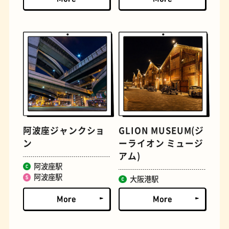
文学碑
ジェラート
阿波座ジャンクショ
GLION MUSEUM(ジ
ン
ーライオン ミュージ
アム)
阿波座駅
阿波座駅
大阪港駅
ジューススタンド
たまごサンド