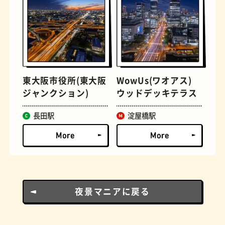
とうふ
床
東大阪市役所(東大阪
WowUs(ワオアス)
ジャンクション)
ウッドデッキテラス
長田駅
淀屋橋駅
おでん
らせん階段
夜景マニアに戻る