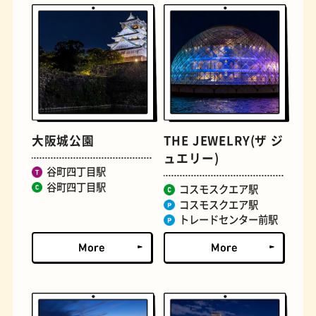
大阪城公園
THE JEWELRY(ザ ジ
文房具
おにぎり
ュエリー)
谷町四丁目駅
谷町四丁目駅
コスモスクエア駅
コスモスクエア駅
トレードセンター前駅