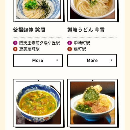
文学碑
ジェラート
釜揚饂飩 詫間
讃岐うどん 今雪
四天王寺前夕陽ケ丘駅
中崎町駅
恵美須町駅
扇町駅
ジューススタンド
たまごサンド