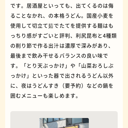
です。居酒屋といっても、出てくるのは侮
ることなかれ、の本格うどん。国産小麦を
パンケーキ
手芸
使用して切立て茹でたてを提供する麺はも
っちり感がすごいと評判、利尻昆布と4種類
の削り節で作る出汁は濃厚で深みがあり、
最後まで飲み干せるバランスの良い味で
す。「とり天ぶっかけ」や「山菜おろしぶ
っかけ」といった器で出されるうどん以外
に、夜はうどんすき（要予約）などの鍋を
囲むメニューも楽しめます。
占い
蕎麦