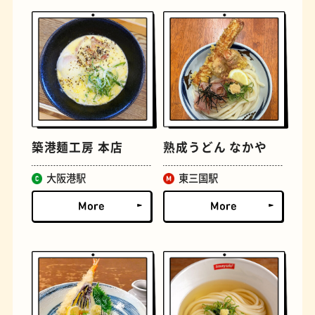
定食
おいもスイーツ
築港麺工房 本店
熟成うどん なかや
大阪港駅
東三国駅