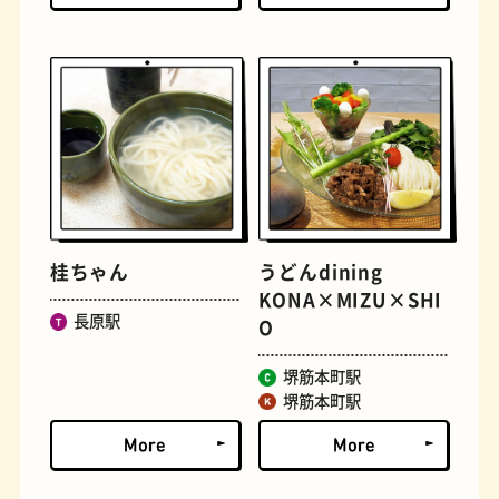
古着
お好み焼き
桂ちゃん
うどんdining
KONA×MIZU×SHI
長原駅
O
堺筋本町駅
堺筋本町駅
握り寿司
花屋