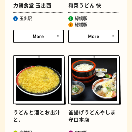
力餅食堂 玉出西
和菜うどん 快
玉出駅
緑橋駅
緑橋駅
文房具
おにぎり
うどんと酒とお出汁
釜揚げうどんやしま
と、
守口本店