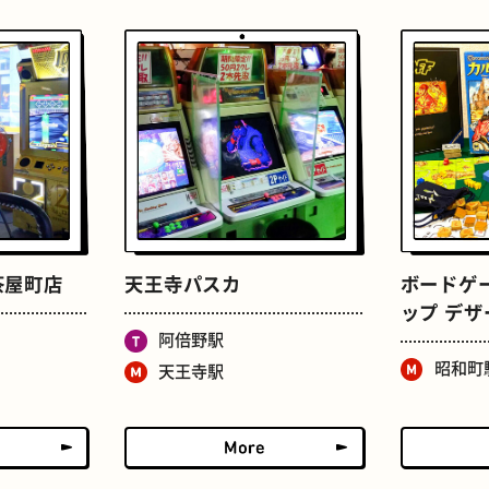
せんべろ
ストリートアート
茶屋町店
天王寺パスカ
ボードゲ
ップ デ
阿倍野駅
昭和町
天王寺駅