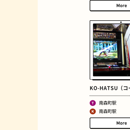
ジューススタンド
KO-HATSU（
とうふ
南森町駅
南森町駅