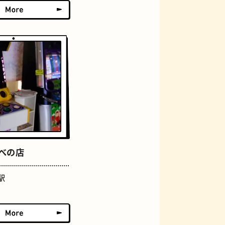
おにぎり
あべの店
らせん階段
駅