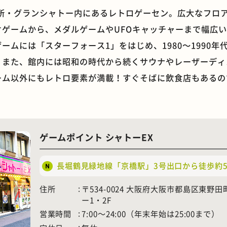
名所・グランシャトー内にあるレトロゲーセン。広大なフロア
オゲームから、メダルゲームやUFOキャッチャーまで幅広
ームには「スターフォース1」をはじめ、1980〜1990年
。また、館内には昭和の時代から続くサウナやレーザーディ
石窯ピザ
モーニング
ーム以外にもレトロ要素が満載！すぐそばに飲食店もあるの
ゲームポイント シャトーEX
長堀鶴見緑地線「京橋駅」3号出口から徒歩約
住所
〒534-0024 大阪府大阪市都島区東野田町
ー1・2F
営業時間
7:00〜24:00（年末年始は25:00まで）
ホテル
遊具