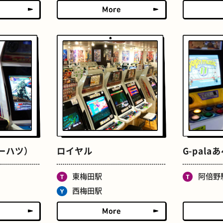
たまごサンド
文房具
コーハツ）
ロイヤル
G-pala
床
おでん
東梅田駅
阿倍野
西梅田駅