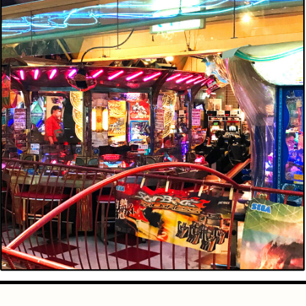
手芸
占い