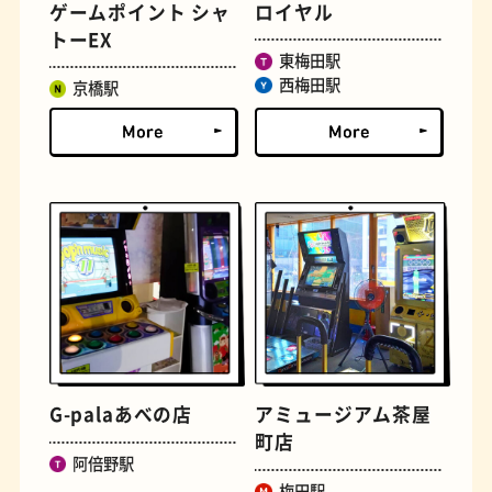
ゲームポイント シャ
ロイヤル
トーEX
東梅田駅
文学碑
ジェラート
西梅田駅
京橋駅
ジューススタンド
たまごサンド
G-palaあべの店
アミュージアム茶屋
町店
阿倍野駅
梅田駅