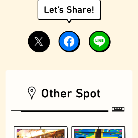
遊具
オムライス