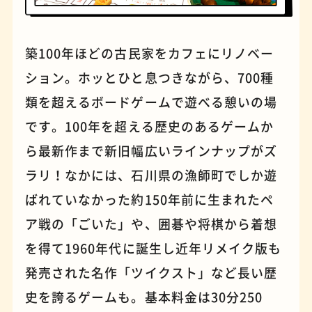
築100年ほどの古民家をカフェにリノベー
パンケーキ
手芸
ション。ホッとひと息つきながら、700種
類を超えるボードゲームで遊べる憩いの場
です。100年を超える歴史のあるゲームか
ら最新作まで新旧幅広いラインナップがズ
ラリ！なかには、石川県の漁師町でしか遊
ばれていなかった約150年前に生まれたペ
ア戦の「ごいた」や、囲碁や将棋から着想
を得て1960年代に誕生し近年リメイク版も
占い
蕎麦
発売された名作「ツイクスト」など長い歴
史を誇るゲームも。基本料金は30分250