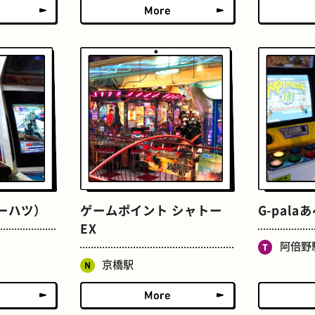
たまごサンド
文房具
コーハツ）
ゲームポイント シャトー
G-pala
床
おでん
EX
阿倍野
京橋駅