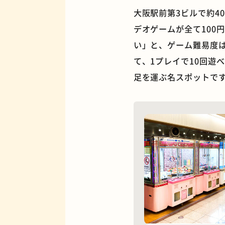
大阪駅前第3ビルで約4
デオゲームが全て100
い」と、ゲーム難易度
て、1プレイで10回遊
夜景
足を運ぶ名スポットで
欧風カレー