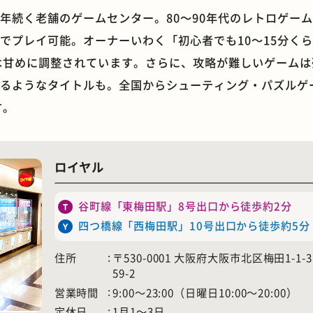
0年続く老舗のゲームセンター。80〜90年代のレトロゲーム
円でプレイ可能。オーナーいわく「初心者でも10〜15分く
は甘めに調整されています。さらに、攻略が難しいゲームは
べるようなタイトルも。全国からシューティング・パズルゲ
石窯ピザ
モーニング
す。
ロイヤル
谷町線「東梅田駅」8号出口から徒歩約2分
四つ橋線「西梅田駅」10号出口から徒歩約5分
住所
〒530-0001 大阪府大阪市北区梅田1-1-
59-2
営業時間
9:00〜23:00（日曜日10:00〜20:00）
ホテル
遊具
定休日
1月1〜3日