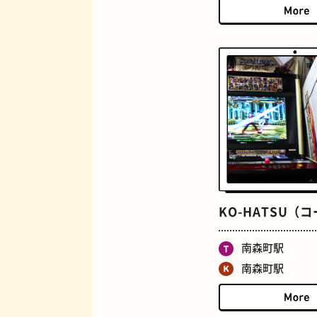
ジューススタンド
KO-HATSU（
とうふ
南森町駅
南森町駅