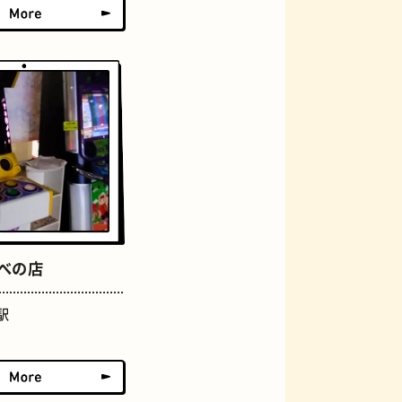
おにぎり
あべの店
らせん階段
駅