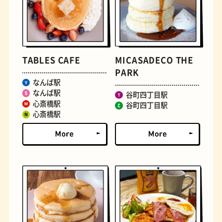
TABLES CAFE
MICASADECO THE
PARK
なんば駅
なんば駅
谷町四丁目駅
定食
おいもスイーツ
心斎橋駅
谷町四丁目駅
心斎橋駅