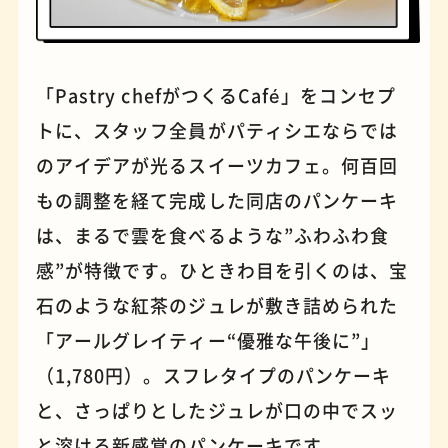
パンケーキ
手芸
「Pastry chefがつくるCafé」をコンセプ
トに、スタッフ全員がパティシエならでは
のアイデアが光るスイーツカフェ。何百回
もの調整を経て完成した同店のパンケーキ
は、まるで雲を食べるような”ふわふわ食
感”が特徴です。ひときわ目を引くのは、宝
石のような紅茶のジュレが敷き詰められた
「アールグレイティー“優雅な午後に”」
（1,780円）。スフレタイプのパンケーキ
占い
蕎麦
と、さっぱりとしたジュレが口の中でスッ
と溶ける新感覚のパンケーキです。