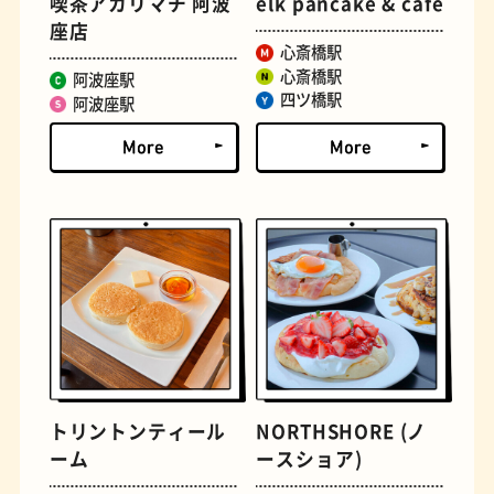
喫茶アカリマチ 阿波
elk pancake & cafe
座店
とうふ
床
心斎橋駅
心斎橋駅
阿波座駅
四ツ橋駅
阿波座駅
おでん
らせん階段
トリントンティール
NORTHSHORE (ノ
ーム
ースショア)