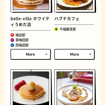
文学碑
ジェラート
belle-ville ホワイテ
ハプナカフェ
ィうめだ店
今福鶴見駅
梅田駅
東梅田駅
西梅田駅
ジューススタンド
たまごサンド