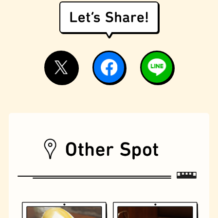
遊具
オムライス