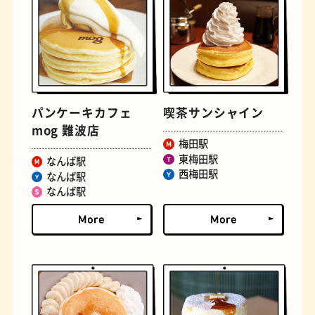
古着
お好み焼き
パンケーキカフェ
喫茶サンシャイン
mog 難波店
梅田駅
東梅田駅
なんば駅
西梅田駅
なんば駅
なんば駅
握り寿司
花屋