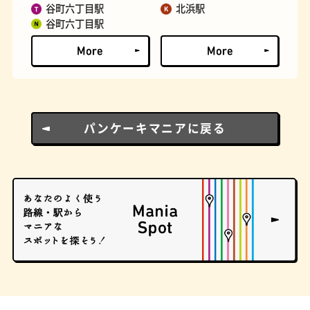
谷町六丁目駅
北浜駅
谷町六丁目駅
パンケーキマニアに戻る
ロイヤルミルクティー
せんべろ