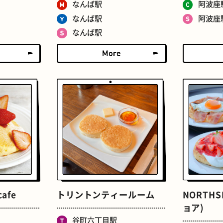
なんば駅
阿波座
ドーナツ
町焼肉
なんば駅
阿波座
なんば駅
食パン
ごほうびチョコ
cafe
トリントンティールーム
NORTHS
ョア)
谷町六丁目駅