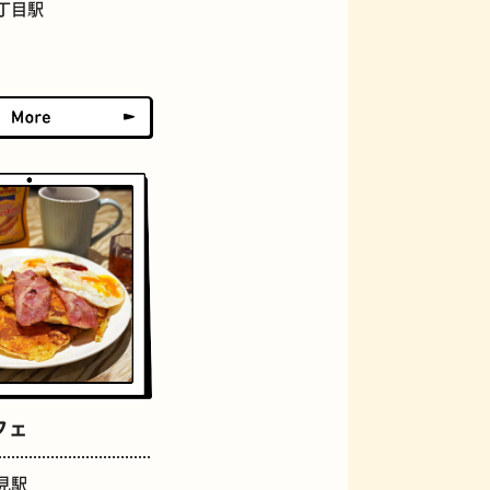
丁目駅
おにぎり
らせん階段
フェ
見駅