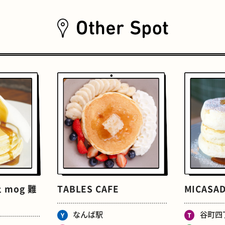
おいもスイーツ
文学碑
mog 難
TABLES CAFE
MICASAD
なんば駅
谷町四