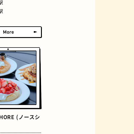
駅
アーケード
駅
佃煮
HORE (ノースシ