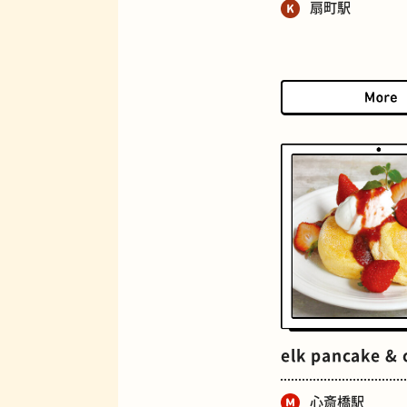
扇町駅
マンホール
BAR
elk pancake & 
心斎橋駅