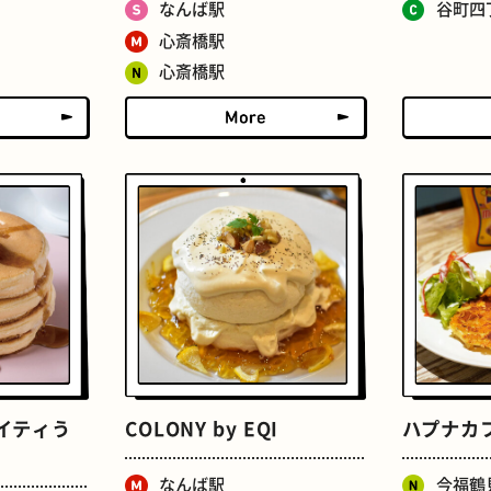
なんば駅
谷町四
たまごサンド
文房具
心斎橋駅
心斎橋駅
床
おでん
ホワイティう
COLONY by EQI
ハプナカ
なんば駅
今福鶴