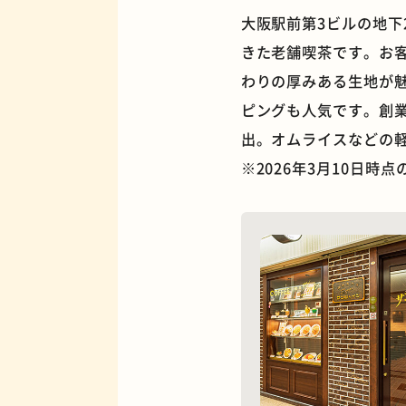
大阪駅前第3ビルの地下
きた老舗喫茶です。お
わりの厚みある生地が
ピングも人気です。創
夜景
出。オムライスなどの
※2026年3月10日時
欧風カレー