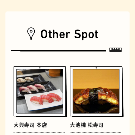
遊具
オムライス
大興寿司 本店
大池橋 松寿司