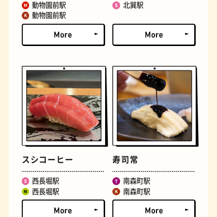
動物園前駅
北巽駅
動物園前駅
古着
お好み焼き
スシコーヒー
寿司常
握り寿司
花屋
西長堀駅
南森町駅
西長堀駅
南森町駅