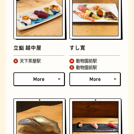
文学碑
ジェラート
立鮨 越中屋
すし寛
天下茶屋駅
動物園前駅
動物園前駅
ジューススタンド
たまごサンド