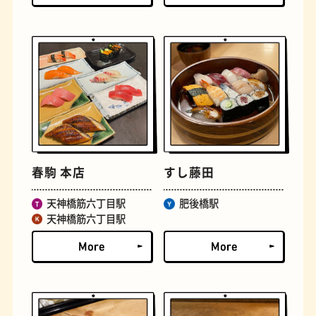
定食
おいもスイーツ
春駒 本店
すし藤田
天神橋筋六丁目駅
肥後橋駅
天神橋筋六丁目駅