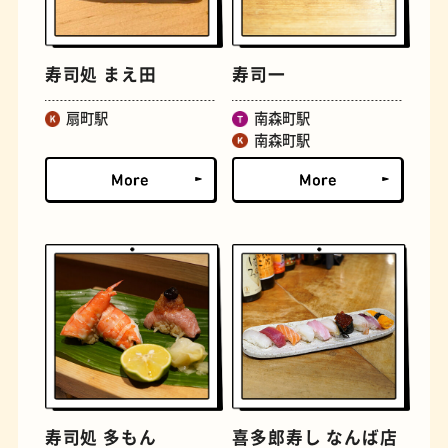
寿司処 まえ田
寿司一
扇町駅
南森町駅
南森町駅
文房具
おにぎり
寿司処 多もん
喜多郎寿し なんば店