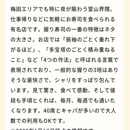
梅田エリアでも特に夜が賑わう堂山界隈。
仕事帰りなどに気軽にお寿司を食べられる
パンケーキ
手芸
有名店です。握り寿司の一番の特徴はネタ
の大きさ。お店では「振袖のごとく垂れ下
がるほど」、「多宝塔のごとく積み重ねる
こと」など「4つの作法」と呼ばれる言葉で
表現されており、一般的な握りの3培はあり
そうな豪快さで、シャリをすっぽり包んで
います。見て驚き、食べて感動、そして値
段も手頃とくれば、毎月、毎週でも通いた
占い
蕎麦
くなります。40席とキャパが多いので大人
数での利用もOKです。