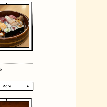
おにぎり
駅
らせん階段