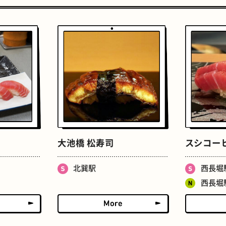
おいもスイーツ
文学碑
大池橋 松寿司
スシコー
北巽駅
西長堀
西長堀