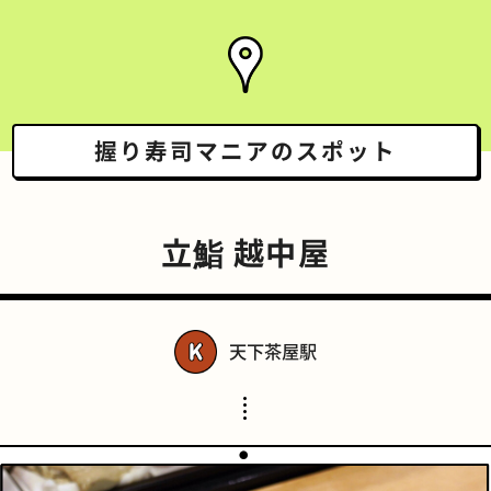
握り寿司マニアの
スポット
立鮨 越中屋
天下茶屋駅
スポーツバー
橋