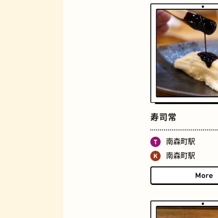
ジューススタンド
寿司常
南森町駅
とうふ
南森町駅