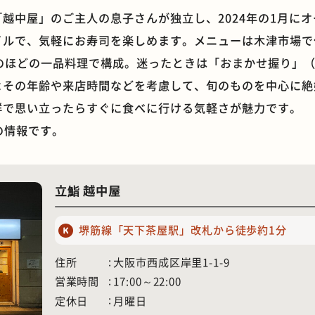
越中屋」のご主人の息子さんが独立し、2024年の1月にオ
イルで、気軽にお寿司を楽しめます。メニューは木津市場で
のほどの一品料理で構成。迷ったときは「おまかせ握り」（5貫 
よその年齢や来店時間などを考慮して、旬のものを中心に絶
石窯ピザ
モーニング
群で思い立ったらすぐに食べに行ける気軽さが魅力です。
点の情報です。
立鮨 越中屋
堺筋線「天下茶屋駅」改札から徒歩約1分
住所
大阪市西成区岸里1-1-9
営業時間
17:00～22:00
定休日
月曜日
ホテル
遊具