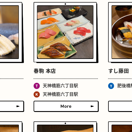
たまごサンド
文房具
春駒 本店
すし藤田
天神橋筋六丁目駅
肥後橋
床
おでん
天神橋筋六丁目駅