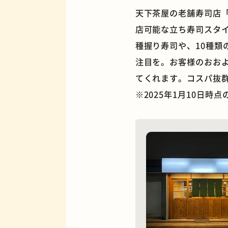
天下茶屋の老舗寿司店「
店可能な立ち寿司スタ
種握り寿司や、10種類
注目を。お客様のおお
夜景
てくれます。コスパ抜
※2025年1月10日時
欧風カレー