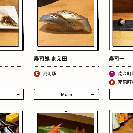
せんべろ
ストリートアート
寿司処 まえ田
寿司一
扇町駅
南森町
南森町