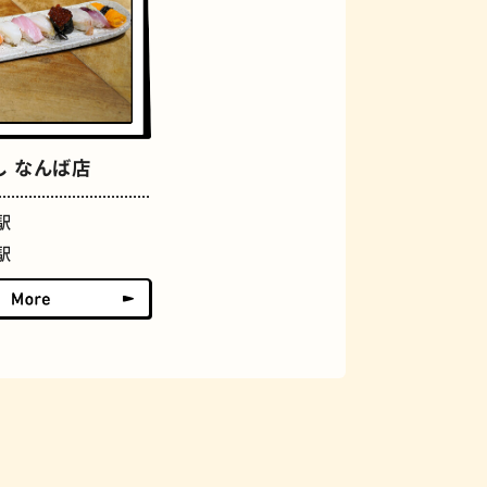
アーケード
し なんば店
駅
駅
佃煮