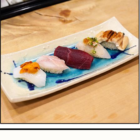
手芸
占い