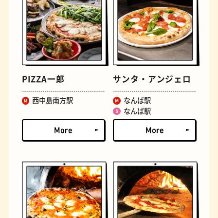
文学碑
ジェラート
PIZZA一郎
サンタ・アンジェロ
西中島南方駅
なんば駅
なんば駅
ジューススタンド
たまごサンド