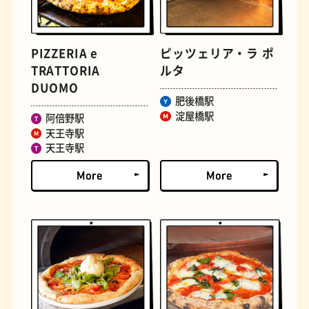
PIZZERIA e
ピッツェリア・ラ ポ
TRATTORIA
ルタ
DUOMO
肥後橋駅
淀屋橋駅
阿倍野駅
天王寺駅
文房具
おにぎり
天王寺駅