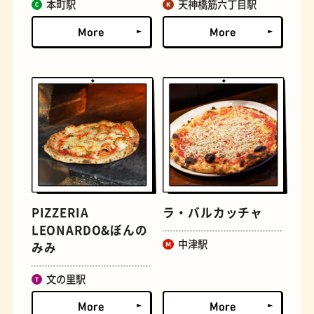
本町駅
天神橋筋六丁目駅
古着
お好み焼き
PIZZERIA
ラ・バルカッチャ
LEONARDO&ぼんの
中津駅
みみ
握り寿司
花屋
文の里駅