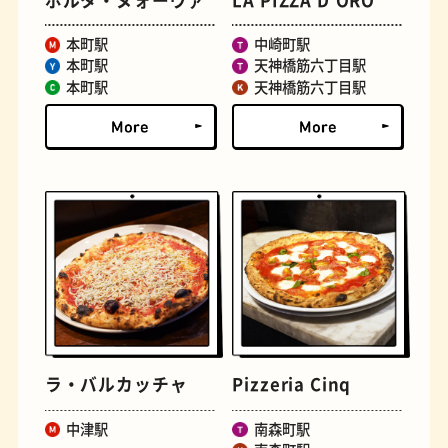
ポルタ・ヌォーヴァ
LA PIZZA D’ORO
本町駅
中崎町駅
古着
お好み焼き
本町駅
天神橋筋六丁目駅
本町駅
天神橋筋六丁目駅
握り寿司
花屋
ラ・バルカッチャ
Pizzeria Cinq
中津駅
南森町駅