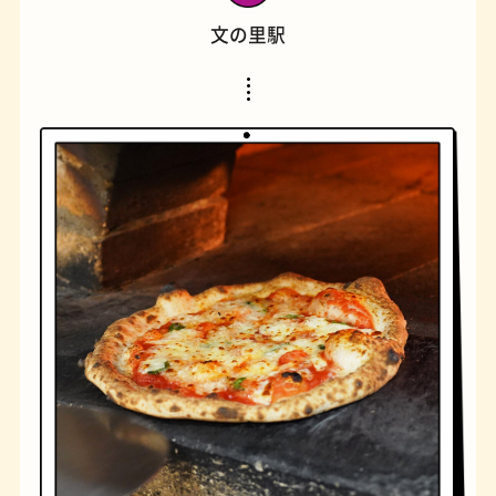
文の里駅
橋
ナポリタン