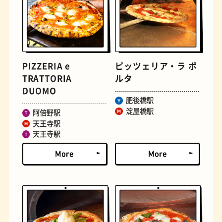
PIZZERIA e
ピッツェリア・ラ ポ
TRATTORIA
ルタ
DUOMO
文房具
おにぎり
肥後橋駅
淀屋橋駅
阿倍野駅
天王寺駅
天王寺駅