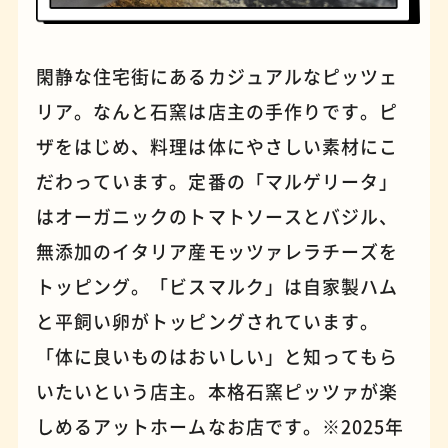
閑静な住宅街にあるカジュアルなピッツェ
パンケーキ
手芸
リア。なんと石窯は店主の手作りです。ピ
ザをはじめ、料理は体にやさしい素材にこ
だわっています。定番の「マルゲリータ」
はオーガニックのトマトソースとバジル、
無添加のイタリア産モッツァレラチーズを
トッピング。「ビスマルク」は自家製ハム
と平飼い卵がトッピングされています。
「体に良いものはおいしい」と知ってもら
占い
蕎麦
いたいという店主。本格石窯ピッツァが楽
しめるアットホームなお店です。※2025年