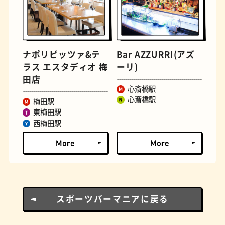
ナポリピッツァ&テ
Bar AZZURRI(アズ
ラス エスタディオ 梅
ーリ)
田店
心斎橋駅
ロイヤルミルクティー
せんべろ
心斎橋駅
梅田駅
東梅田駅
西梅田駅
スポーツバーマニアに戻る