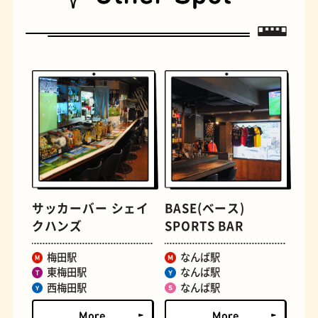
古着
お好み焼き
サッカーバー シェイ
BASE(ベース)
クハンズ
SPORTS BAR
握り寿司
花屋
梅田駅
なんば駅
東梅田駅
なんば駅
西梅田駅
なんば駅