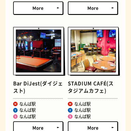
文学碑
ジェラート
Bar DiJest(ダイジェ
STADIUM CAFÉ(ス
スト)
タジアムカフェ)
ジューススタンド
たまごサンド
なんば駅
なんば駅
なんば駅
なんば駅
なんば駅
なんば駅