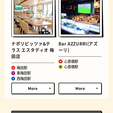
ナポリピッツァ&テ
Bar AZZURRI(アズ
ロイヤルミルクティー
せんべろ
ラス エスタディオ 梅
ーリ)
田店
心斎橋駅
心斎橋駅
梅田駅
東梅田駅
西梅田駅