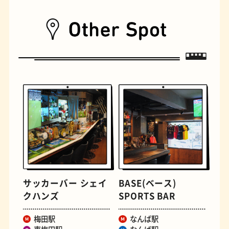
古着
お好み焼き
サッカーバー シェイ
BASE(ベース)
握り寿司
花屋
クハンズ
SPORTS BAR
梅田駅
なんば駅