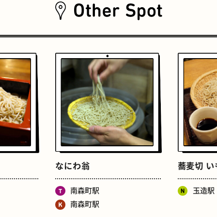
おいもスイーツ
文学碑
なにわ翁
蕎麦切 い
南森町駅
玉造駅
南森町駅