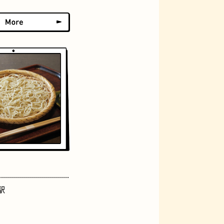
おにぎり
らせん階段
駅