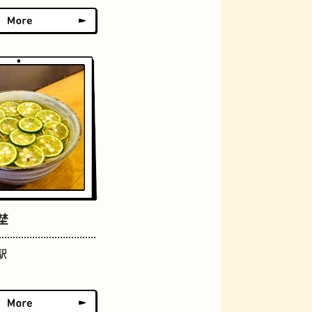
グラススイーツ
埜
駅