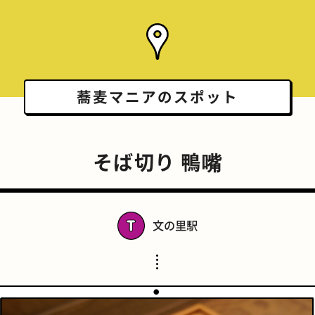
蕎麦マニアの
スポット
そば切り 鴨嘴
文の里駅
スポーツバー
橋