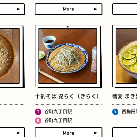
せんべろ
ストリートアート
十割そば 㐂らく（きらく）
蕎麦 まき
谷町九丁目駅
西梅田
谷町九丁目駅