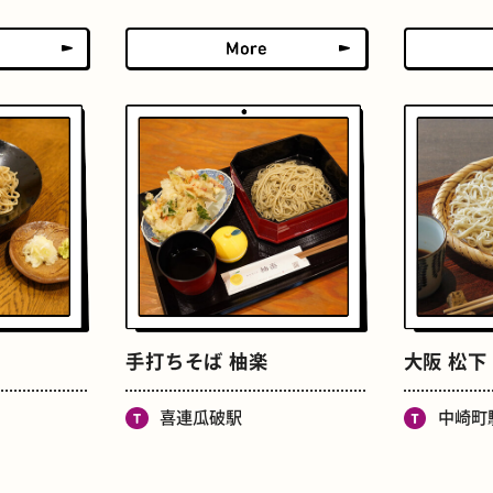
たまごサンド
文房具
床
おでん
手打ちそば 柚楽
大阪 松下
喜連瓜破駅
中崎町