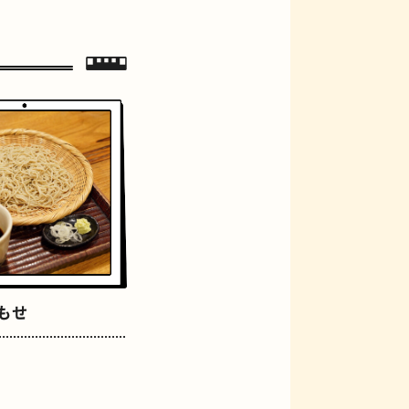
ジェラート
もせ