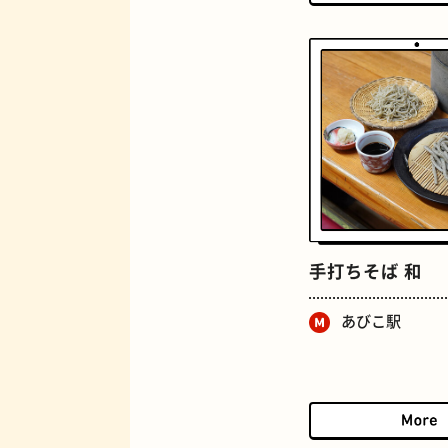
マンホール
手打ちそば 和
あびこ駅
BAR