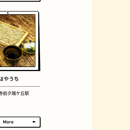
アーケード
 はやうち
寺前夕陽ケ丘駅
佃煮