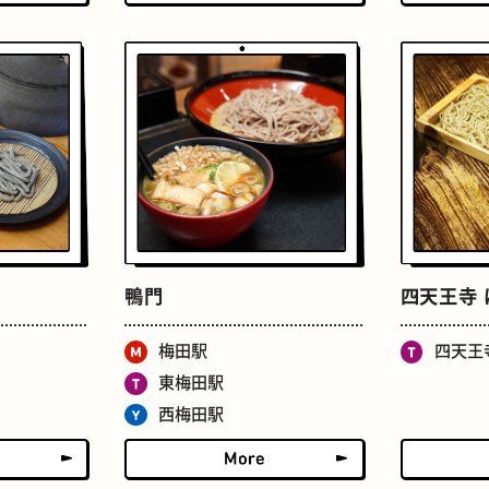
ドーナツ
町焼肉
鴨門
四天王寺
梅田駅
四天王
食パン
ごほうびチョコ
東梅田駅
西梅田駅