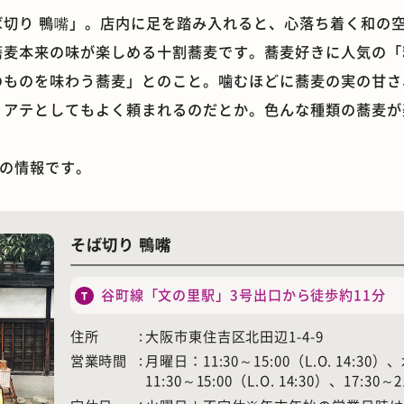
ば切り 鴨嘴」。店内に足を踏み入れると、心落ち着く和の
蕎麦本来の味が楽しめる十割蕎麦です。蕎麦好きに人気の「
のものを味わう蕎麦」とのこと。噛むほどに蕎麦の実の甘さ
、アテとしてもよく頼まれるのだとか。色んな種類の蕎麦が
石窯ピザ
モーニング
時点の情報です。
そば切り 鴨嘴
谷町線「文の里駅」3号出口から徒歩約11分
住所
大阪市東住吉区北田辺1-4-9
営業時間
月曜日：11:30～15:00（L.O. 14:3
11:30～15:00（L.O. 14:30）、17:30～2
ホテル
遊具