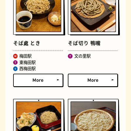
そば處 とき
そば切り 鴨嘴
梅田駅
文の里駅
定食
おいもスイーツ
東梅田駅
西梅田駅