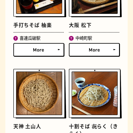
文学碑
ジェラート
手打ちそば 柚楽
大阪 松下
喜連瓜破駅
中崎町駅
ジューススタンド
たまごサンド
天神 土山人
十割そば 㐂らく（き