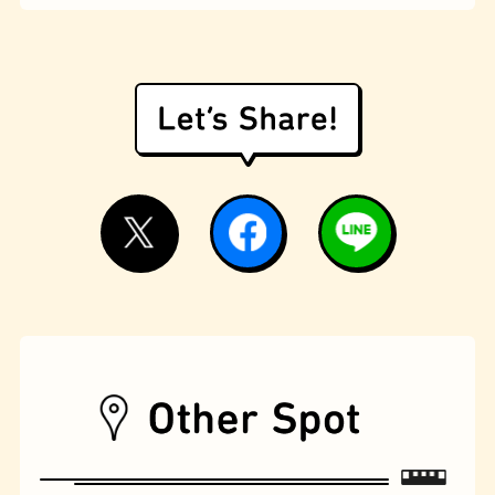
遊具
オムライス