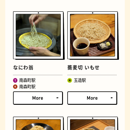
古着
お好み焼き
なにわ翁
蕎麦切 いもせ
南森町駅
玉造駅
南森町駅
握り寿司
花屋