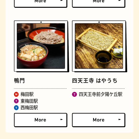
とうふ
床
鴨門
四天王寺 はやうち
梅田駅
四天王寺前夕陽ケ丘駅
東梅田駅
おでん
らせん階段
西梅田駅