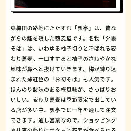
パンケーキ
手芸
東梅田の路地にたたずむ「瓢亭」は、昔な
がらの趣を残した蕎麦屋です。名物「夕霧
そば」は、いわゆる柚子切りと呼ばれる変
わり蕎麦。一口すすると柚子のさわやかな
風味が鼻へと抜けていきます。梅が練り込
まれた薄紅色の「お初そば」も人気です。
ほんのり酸味のある梅風味が、さっぱりお
いしい。変わり蕎麦は季節限定で出してい
る店が多い中、瓢亭では一年を通して注文
占い
蕎麦
できます。通し営業なので、ショッピング
や仕事の帰りにサクッと蕎麦が食べられる