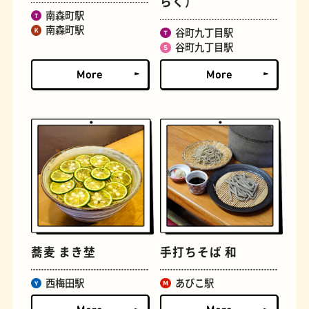
らく）
南森町駅
南森町駅
谷町九丁目駅
谷町九丁目駅
文房具
おにぎり
蕎麦 まき埜
手打ちそば 和
西梅田駅
あびこ駅