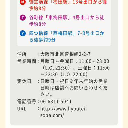
御堂筋線「梅田駅」13号出口から徒
歩約8分
谷町線「東梅田駅」4​号出口から徒
モーニング
フィギュアショップ
歩約​​​8​分
四つ橋線「西梅田駅」7-B号出口か
ら徒歩約9分
住所
大阪市北区曽根崎2-2-7
営業時間
月曜日～金曜日：11:00～23:00​​
（L.O. 22:30）、土曜日：11:00
～22:30​​（L.O. 22:00）​​
定休日
日曜日・祝日※​​​​年末年始の営業
日時は店舗へお問い合わせくだ
さい。​​​​​
電話番号
06-6311-5041
欧風カレー
ホテル
URL
http://www.hyoutei-
soba.com/