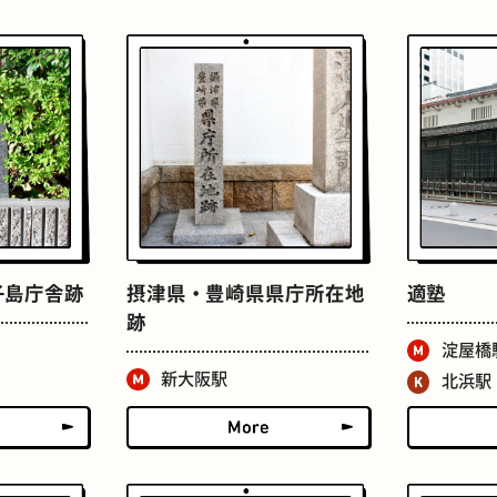
たまごサンド
文房具
子島庁舎跡
摂津県・豊崎県県庁所在地
適塾
跡
床
おでん
淀屋橋
新大阪駅
北浜駅