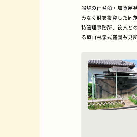
船場の両替商・加賀屋甚
みなく財を投資した同施
持管理事務所、役人と
る築山林泉式庭園も見
夜景
欧風カレー