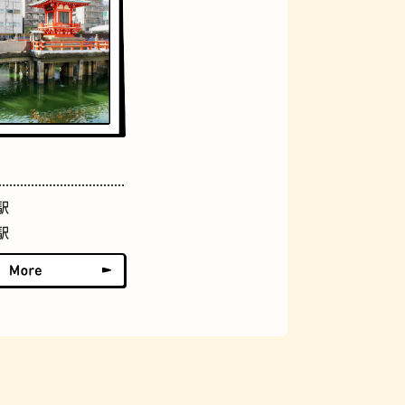
アーケード
駅
駅
佃煮