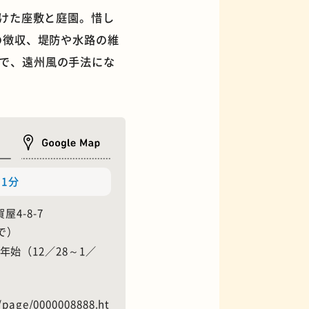
設けた座敷と庭園。惜し
の徴収、堤防や水路の維
で、遠州風の手法にな
フィギュアショップ
1分
屋4-8-7
まで）
始（12／28～1／
u/page/0000008888.ht
オムライス