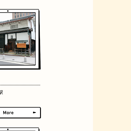
おにぎり
らせん階段
駅