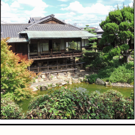
手芸
占い