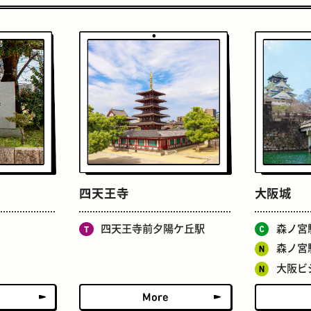
おいもスイーツ
文学碑
四天王寺
大阪城
四天王寺前夕陽ケ丘駅
森ノ宮
森ノ宮
大阪ビ