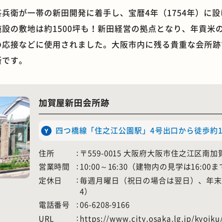
兵衛が一帯の新田開発に着手し、宝暦4年（1754年）に
設の敷地は約1500坪も！新田経営の拠点となり、年貢米
の応接などに使用されました。大阪市内に残る貴重な会所跡
所です。
石窯ピザ
モーニング
加賀屋新田会所跡
四つ橋線「住之江公園駅」4号出口から徒歩約1
住所
〒559-0015 大阪府大阪市住之江区南加賀
営業時間
10:00～16:30（建物内の見学は16:00
定休日
毎週月曜日（祝日の場合は翌日）、年末年
4）
電話番号
06-6208-9166
URL
https://www.city.osaka.lg.jp/kyoik
ホテル
遊具