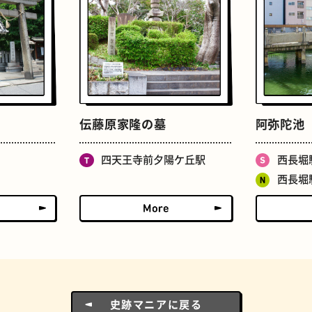
ドーナツ
町焼肉
伝藤原家隆の墓
阿弥陀池
四天王寺前夕陽ケ丘駅
西長堀
西長堀
食パン
ごほうびチョコ
史跡マニアに戻る