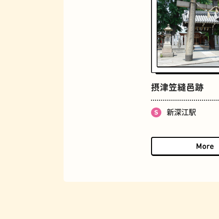
マンホール
摂津笠縫邑跡
新深江駅
BAR