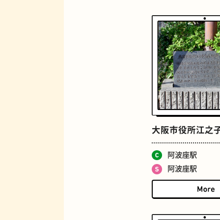
ジューススタンド
大阪市役所江之
とうふ
阿波座駅
阿波座駅