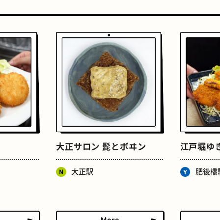
おいもスイーツ
文学碑
大正サロン 髭とボヰン
江戸堀ゆ
大正駅
肥後橋