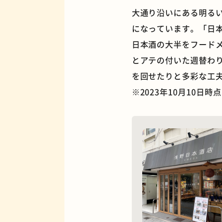
大通り沿いにある明る
になっています。「日本
日本酒の大半をフード
とアテの付いた週替わ
夜景
を回せたりと多彩な工
※2023年10月10日
欧風カレー