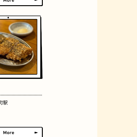
おにぎり
らせん階段
町駅