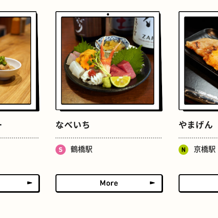
ドーナツ
町焼肉
ー
なべいち
やまげん
鶴橋駅
京橋駅
食パン
ごほうびチョコ