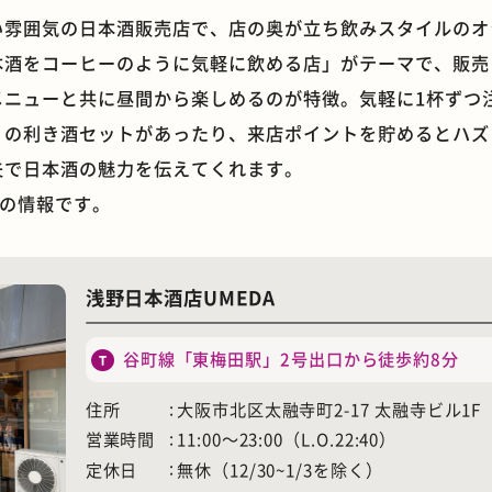
い雰囲気の日本酒販売店で、店の奥が立ち飲みスタイルのオ
酒をコーヒーのように気軽に飲める店」がテーマで、販売し
メニューと共に昼間から楽しめるのが特徴。気軽に1杯ずつ
りの利き酒セットがあったり、来店ポイントを貯めるとハズ
石窯ピザ
モーニング
夫で日本酒の魅力を伝えてくれます。
時点の情報です。
浅野日本酒店UMEDA
谷町線「東梅田駅」2号出口から徒歩約8分
住所
大阪市北区太融寺町2-17 太融寺ビル1F
営業時間
11:00〜23:00（L.O.22:40）
定休日
無休（12/30~1/3を除く）
ホテル
遊具