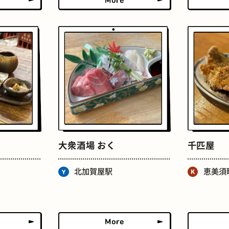
たまごサンド
文房具
大衆酒場 おく
千匹屋
床
おでん
北加賀屋駅
恵美須