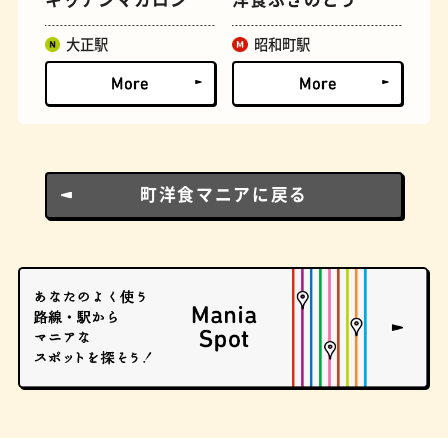
大正駅
昭和町駅
町洋食マニアに戻る
文房具
おにぎり