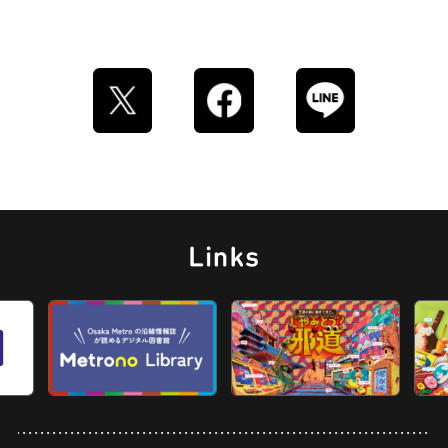
とうふ
床
おでん
らせん階段