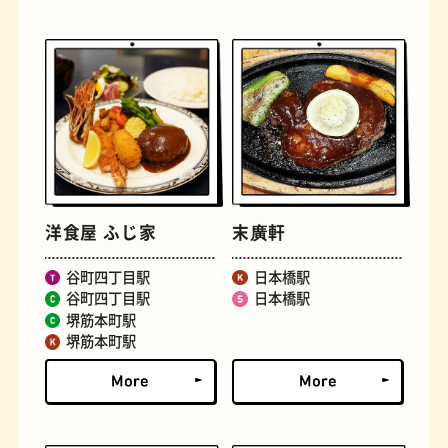
古着
お好み焼き
洋食屋 ふじ家
末廣軒
谷町四丁目駅
日本橋駅
谷町四丁目駅
日本橋駅
堺筋本町駅
堺筋本町駅
握り寿司
花屋