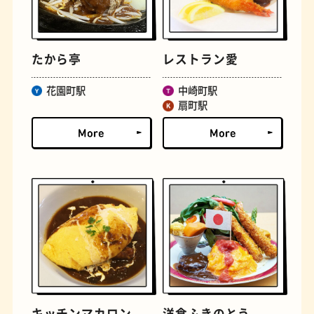
文学碑
ジェラート
たから亭
レストラン愛
花園町駅
中崎町駅
扇町駅
ジューススタンド
たまごサンド
キッチンマカロン
洋食ふきのとう