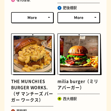
肥後橋駅
古着
お好み焼き
THE MUNCHIES
milia burger（ミリ
BURGER WORKS.
アバーガー）
握り寿司
花屋
（ザ マンチーズ バー
西大橋駅
ガー ワークス）