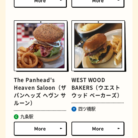
文学碑
ジェラート
The Panhead's
WEST WOOD
Heaven Saloon（ザ
BAKERS（ウエスト
パンヘッズ ヘヴン サ
ウッド ベーカーズ）
ルーン）
ジューススタンド
たまごサンド
四ツ橋駅
九条駅