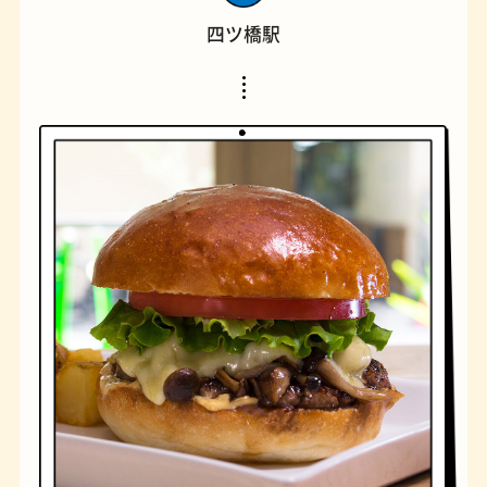
四ツ橋駅
橋
ナポリタン