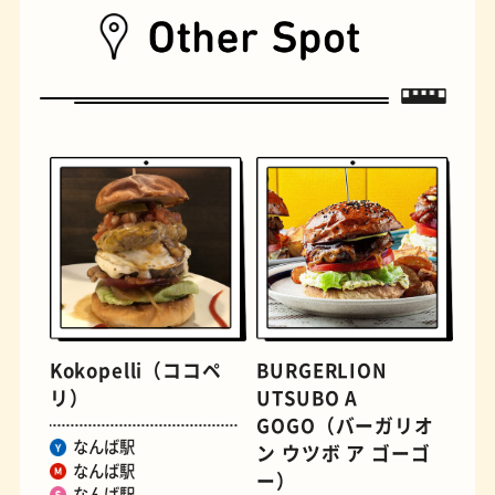
遊具
オムライス
Kokopelli（ココペ
BURGERLION
リ）
UTSUBO A
GOGO（バーガリオ
なんば駅
ン ウツボ ア ゴーゴ
なんば駅
ー）
なんば駅