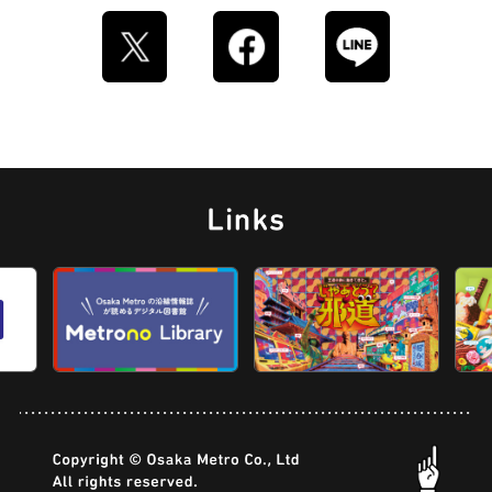
とうふ
床
おでん
らせん階段