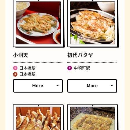
古着
お好み焼き
小洞天
初代バタヤ
日本橋駅
中崎町駅
日本橋駅
握り寿司
花屋