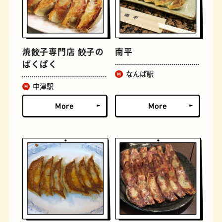
焼餃子専門店 餃子の
南平
ぱくぱく
なんば駅
中津駅
定食
おいもスイーツ