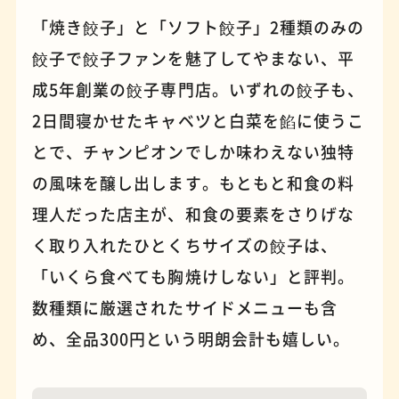
「焼き餃子」と「ソフト餃子」2種類のみの
餃子で餃子ファンを魅了してやまない、平
パンケーキ
手芸
成5年創業の餃子専門店。いずれの餃子も、
2日間寝かせたキャベツと白菜を餡に使うこ
とで、チャンピオンでしか味わえない独特
の風味を醸し出します。もともと和食の料
理人だった店主が、和食の要素をさりげな
く取り入れたひとくちサイズの餃子は、
「いくら食べても胸焼けしない」と評判。
数種類に厳選されたサイドメニューも含
占い
蕎麦
め、全品300円という明朗会計も嬉しい。