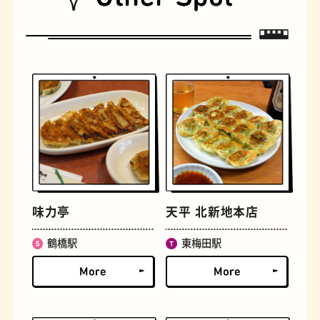
遊具
オムライス
味力亭
天平 北新地本店
鶴橋駅
東梅田駅