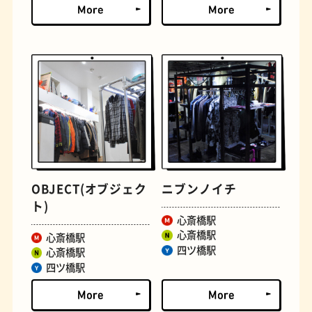
とうふ
床
OBJECT(オブジェク
ニブンノイチ
ト)
心斎橋駅
心斎橋駅
心斎橋駅
おでん
らせん階段
四ツ橋駅
心斎橋駅
四ツ橋駅