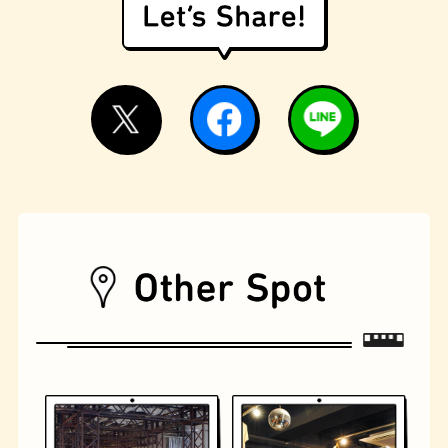
遊具
オムライス