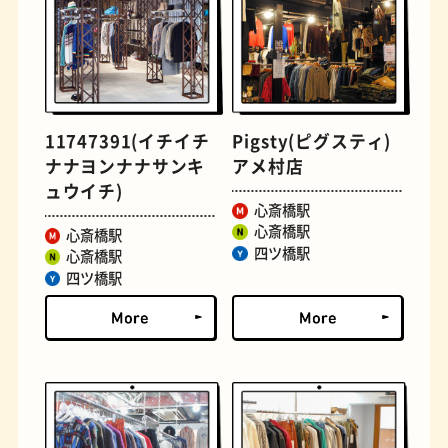
古着
お好み焼き
11747391(イチイチ
Pigsty(ピグスティ)
ナナヨンナナサンキ
アメ村店
ュウイチ)
心斎橋駅
心斎橋駅
心斎橋駅
四ツ橋駅
心斎橋駅
四ツ橋駅
握り寿司
花屋