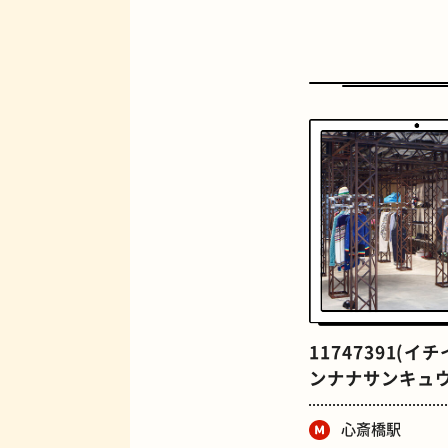
定食
11747391(イ
ンナナサンキュウ
心斎橋駅