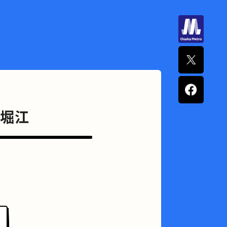
 北堀江
ナポリタン