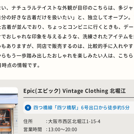
ない、ナチュラルテイストな外観が目印のこちらは、多ジャ
自分の好きな古着だけを扱いたい」と、独立してオープン。
った古着が並んでおり、ちょっとコンビニに行くときも、デ
けでおしゃれな印象を与えるような、洗練されたアイテムを
石窯ピザ
モーニング
いもありますが、同店で販売するのは、比較的手に入れやす
からもう一歩踏み出したおしゃれを楽しみたい人は、こちら
0日時点の情報です。
Epic(エピック) Vintage Clothing 北堀江
四つ橋線「四ツ橋駅」6号出口から徒歩約5分
住所
大阪市西区北堀江1-15-4
営業時間
13:00〜20:00
ホテル
遊具