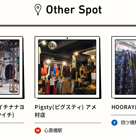
おいもスイーツ
文学碑
チイチナナヨ
Pigsty(ピグスティ) アメ
HOORA
イチ)
村店
四ツ橋
心斎橋駅