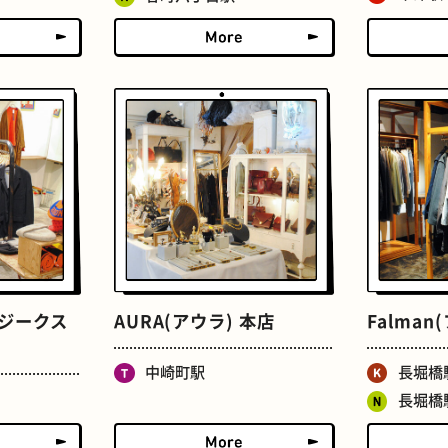
せんべろ
ストリートアート
E(ジークス
AURA(アウラ) 本店
Falman
中崎町駅
長堀橋
長堀橋