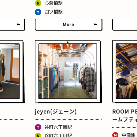
たまごサンド
文房具
心斎橋駅
四ツ橋駅
床
おでん
jeyen(ジェーン)
ROOM PE
ームプテ
谷町六丁目駅
中津駅
谷町六丁目駅