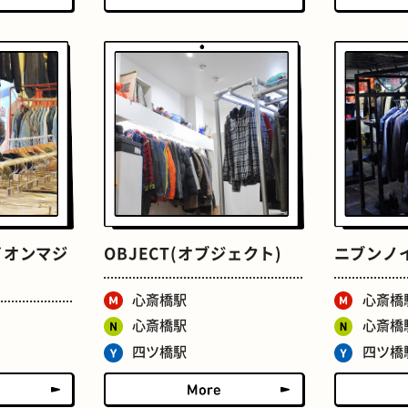
ドーナツ
町焼肉
ライオンマジ
OBJECT(オブジェクト)
ニブンノ
食パン
ごほうびチョコ
心斎橋駅
心斎橋
心斎橋駅
心斎橋
四ツ橋駅
四ツ橋