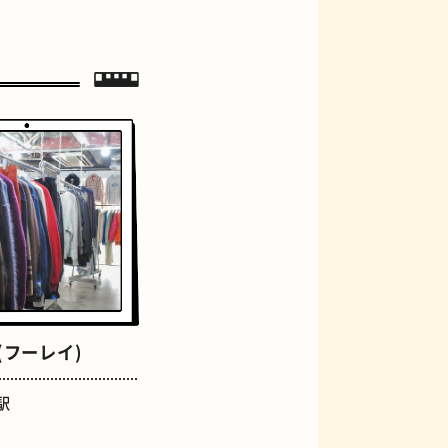
ジェラート
Y(フーレイ)
駅