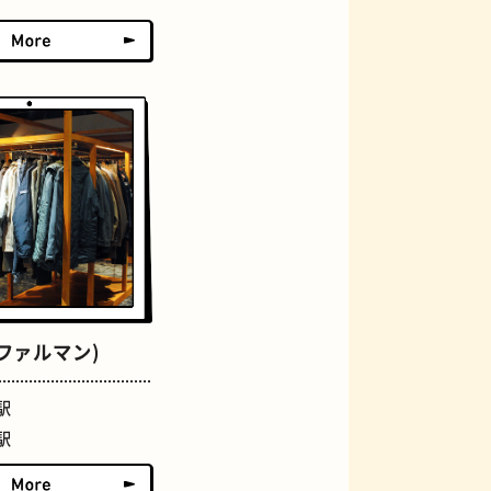
グラススイーツ
(ファルマン)
駅
駅