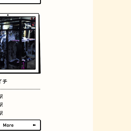
アーケード
イチ
佃煮
駅
駅
駅