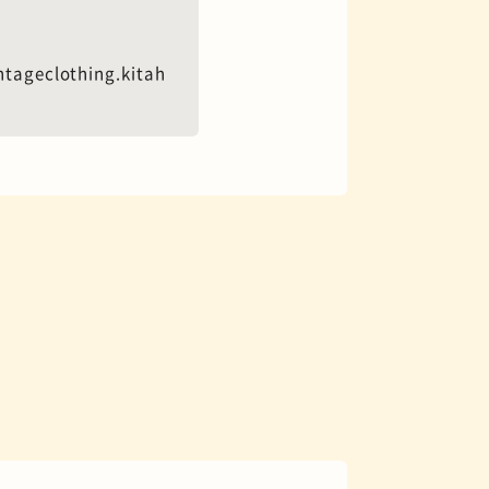
tageclothing.kitah
花屋