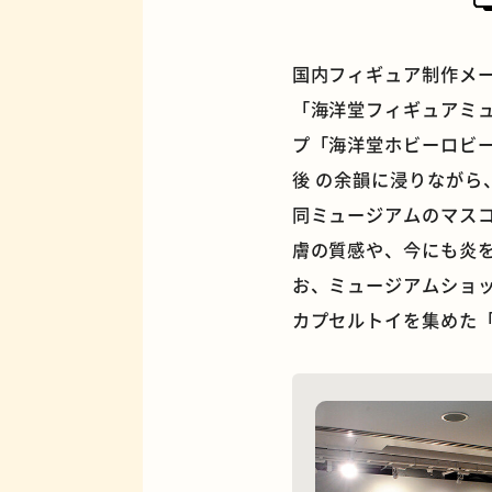
国内フィギュア制作メ
「海洋堂フィギュアミ
プ「海洋堂ホビーロビー門
夜景
後 の余韻に浸りなが
同ミュージアムのマス
膚の質感や、今にも炎
お、ミュージアムショ
カプセルトイを集めた「
欧風カレー