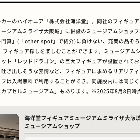
ーカーのパイオニア「株式会社海洋堂」。同社のフィギュア
ュージアムミライザ大阪城」に併設のミュージアムショップ
真」(「other spot」で紹介)に負けない、充実の品
石窯ピザ
モーニング
ら、フィギュア探しを楽しむことができます。ミュージアム
コット「レッドドラゴン」の巨大フィギュアが設置されてお
を吐き出しそうな表情など、フィギュアに求めるリアリティ
ップは入場無料で利用することができ、同施設内には同じく
カプセルミュージアム」もあります。※2025年8月8日時
海洋堂フィギュアミュージアムミライザ大阪
ミュージアムショップ
ホテル
遊具