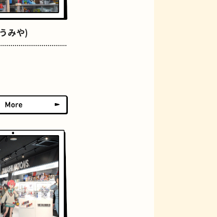
おにぎり
うみや)
らせん階段