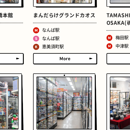
橋本館
まんだらけグランドカオス
TAMASHI
OSAKA
なんば駅
梅田駅
なんば駅
中津駅
恵美須町駅
せんべろ
ストリートアート