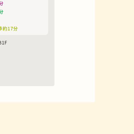
分
分
歩約17分
1F
花屋