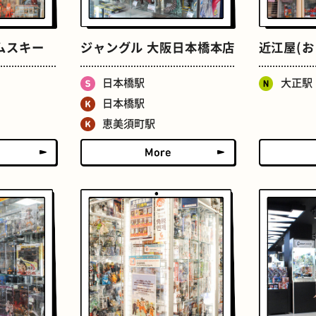
たまごサンド
文房具
ムスキー
ジャングル 大阪日本橋本店
近江屋(お
日本橋駅
大正駅
日本橋駅
恵美須町駅
床
おでん