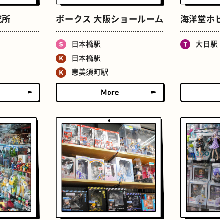
ドーナツ
町焼肉
究所
ボークス 大阪ショールーム
海洋堂ホ
日本橋駅
大日駅
日本橋駅
恵美須町駅
食パン
ごほうびチョコ