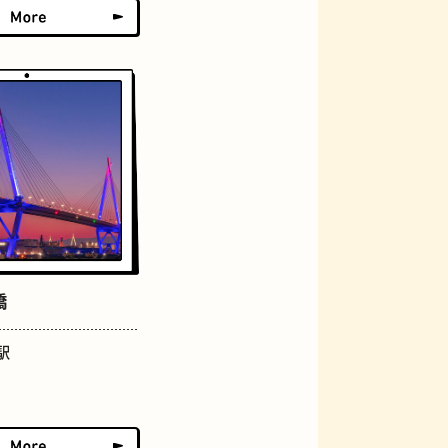
アーケード
橋
佃煮
駅