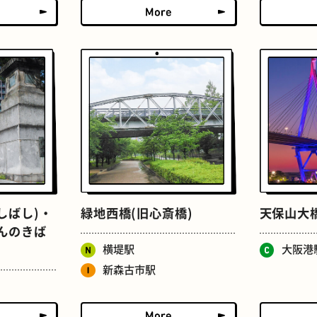
ドーナツ
町焼肉
しばし)・
緑地西橋(旧心斎橋)
天保山大
んのきば
食パン
ごほうびチョコ
横堤駅
大阪港
新森古市駅