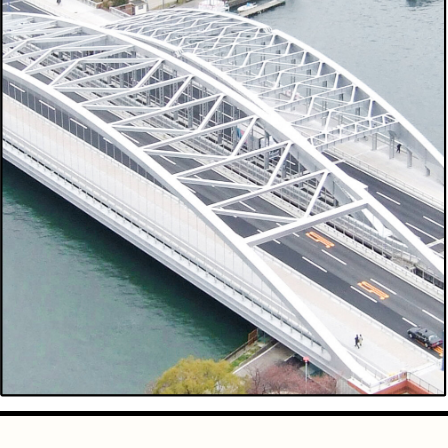
手芸
占い