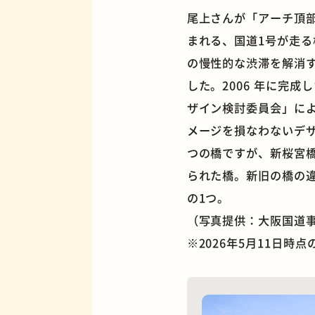
尾上さんが「アーチ頂
まれる、国道1号が走る
の慢性的な渋滞を解消
した。2006 年に完
夜景
ザイン検討委員会」に
メージを損なわないデ
つの橋ですが、新桜宮
られた橋。新旧の橋の
の1つ。
（写真提供：大阪国道
※2026年5月11日時
欧風カレー