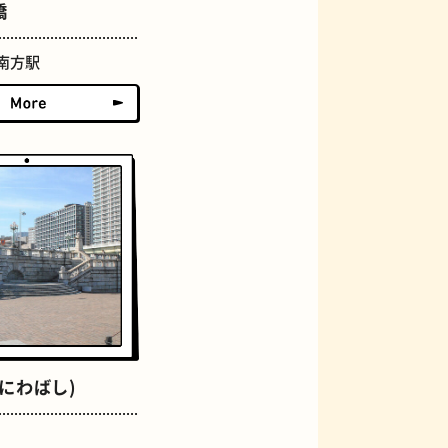
おにぎり
橋
南方駅
らせん階段
にわばし)