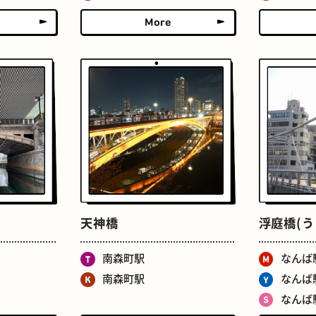
せんべろ
ストリートアート
天神橋
浮庭橋(う
南森町駅
なんば
南森町駅
なんば
なんば