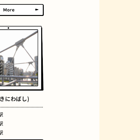
グラススイーツ
きにわばし)
駅
駅
駅