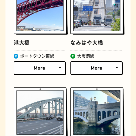
古着
お好み焼き
港大橋
なみはや大橋
ポートタウン東駅
大阪港駅
握り寿司
花屋