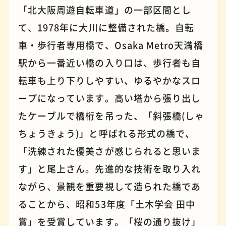
「北大阪周遊自転車道」の一部区間とし
て、1978年に大川に整備された橋。自転
パンケーキ
手芸
車・歩行者専用橋で、Osaka Metro天満橋
駅から一番近い橋の入り口は、歩行者も自
転車も上り下りしやすい、ゆるやかなスロ
ープになっています。高い塔から張り出し
たケーブルで橋桁を吊った、「斜張橋(しゃ
ちょうきょう)」と呼ばれる形式の橋で、
「洗練された優美さが感じられると思いま
す」と尾上さん。先進的な技術を取り入れ
ながら、景観を重要視して造られた橋であ
占い
蕎麦
ることから、昭和53年度「土木学会 田中
賞」を受賞しています。「桜の通り抜け」