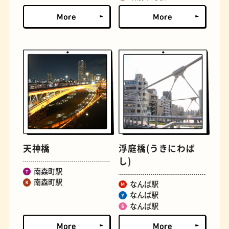
文学碑
ジェラート
天神橋
浮庭橋(うきにわば
し)
南森町駅
ジューススタンド
たまごサンド
南森町駅
なんば駅
なんば駅
なんば駅