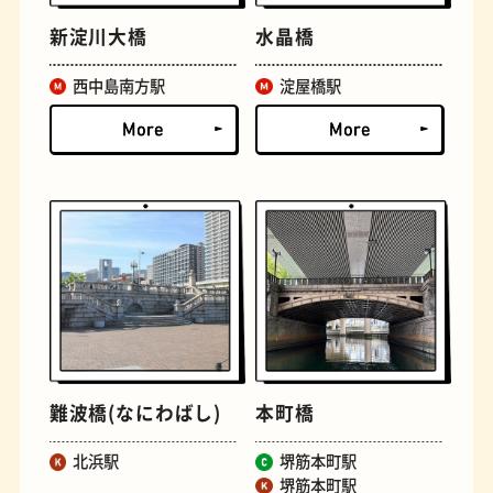
新淀川大橋
水晶橋
西中島南方駅
淀屋橋駅
定食
おいもスイーツ
難波橋(なにわばし)
本町橋
北浜駅
堺筋本町駅
堺筋本町駅