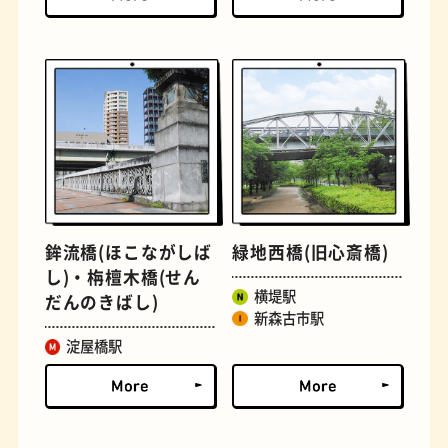
文房具
おにぎり
鉾流橋(ほこながしば
緑地西橋(旧心斎橋)
し)・栴檀木橋(せん
横堤駅
だんのきばし)
新森古市駅
淀屋橋駅