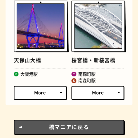
とうふ
床
天保山大橋
桜宮橋・新桜宮橋
大阪港駅
南森町駅
南森町駅
おでん
らせん階段
橋マニアに戻る