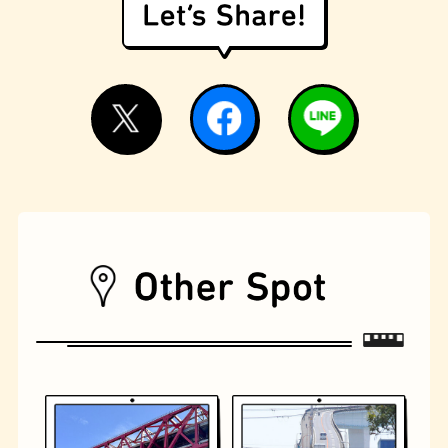
遊具
オムライス