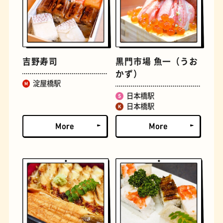
吉野寿司
黒門市場 魚一（うお
かず）
淀屋橋駅
日本橋駅
日本橋駅
遊具
オムライス