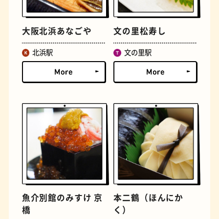
大阪北浜あなごや
文の里松寿し
古着
お好み焼き
北浜駅
文の里駅
握り寿司
花屋
魚介別館のみすけ 京
本二鶴（ほんにか
橋
く）