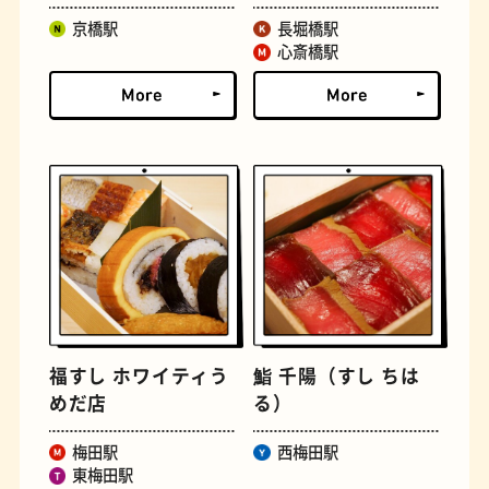
京橋駅
長堀橋駅
心斎橋駅
定食
おいもスイーツ
福すし ホワイティう
鮨 千陽（すし ちは
めだ店
る）
梅田駅
西梅田駅
東梅田駅