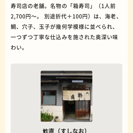
寿司店の老舗。名物の「箱寿司」（1人前
2,700円〜。 別途折代＋100円）は、海老、
パンケーキ
手芸
鯛、穴子、玉子が幾何学模様に並べられ、
一つずつ丁寧な仕込みを施された奥深い味
わい。
占い
蕎麦
鮓直（すしなお）