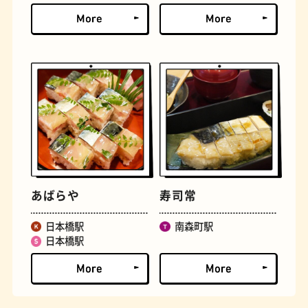
文学碑
ジェラート
あばらや
寿司常
日本橋駅
南森町駅
日本橋駅
ジューススタンド
たまごサンド