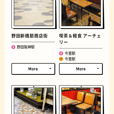
文学碑
ジェラート
野田新橋筋商店街
喫茶＆軽食 アーチェ
リー
野田阪神駅
今里駅
今里駅
ジューススタンド
たまごサンド