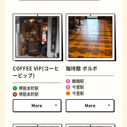
古着
お好み焼き
COFFEE VIP(コーヒ
珈琲館 ボルボ
ービップ)
鶴橋駅
今里駅
堺筋本町駅
今里駅
堺筋本町駅
握り寿司
花屋