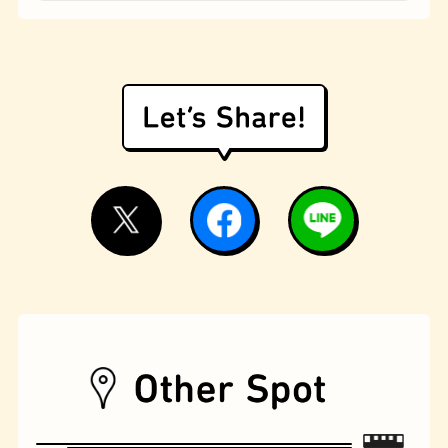
遊具
オムライス