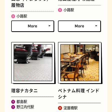
履物店
小路駅
とうふ
床
小路駅
おでん
らせん階段
理容ナカタニ
ベトナム料理 インド
シナ
都島駅
野江内代駅
淀屋橋駅