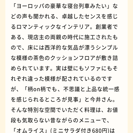
「ヨーロッパの豪華な寝台列車みたい」な
どの声も聞かれる、卓越したセンスを感じ
パンケーキ
手芸
るロマンティックなインテリア。創業者で
ある、現店主の両親の時代に施工されたも
ので、床には西洋的な気品が漂うシンプル
な模様の茶色のクッションフロアが敷き詰
められています。実は壁にもソファにもそ
れぞれ違った模様が配されているのです
が、「柄on柄でも、不思議と上品な統一感
を感じられるところが見事」と今井さん。
そんな特別な空間でいただく料理は、お値
占い
蕎麦
段も気取らない昔ながらのメニューで、
「オムライス」(ミニサラダ付き680円)は