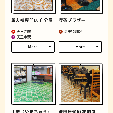
革友禅専門店 自分屋
喫茶ブラザー
天王寺駅
恵美須町駅
天王寺駅
文房具
おにぎり
山忠（やまちゅう）
池田屋珈琲 布施店