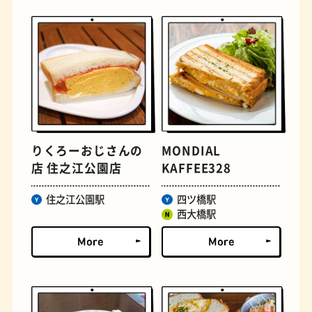
定食
おいもスイーツ
りくろーおじさんの
MONDIAL
店 住之江公園店
KAFFEE328
住之江公園駅
四ツ橋駅
西大橋駅