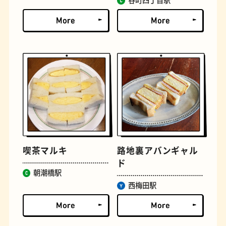
谷町四丁目駅
古着
お好み焼き
喫茶マルキ
路地裏アバンギャル
ド
朝潮橋駅
握り寿司
花屋
西梅田駅