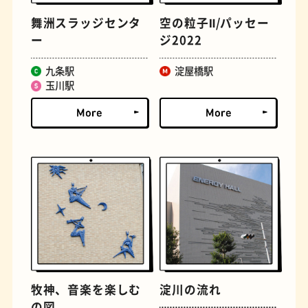
舞洲スラッジセンタ
空の粒子Ⅱ/パッセー
ー
ジ2022
九条駅
淀屋橋駅
玉川駅
文房具
おにぎり
牧神、音楽を楽しむ
淀川の流れ
の図