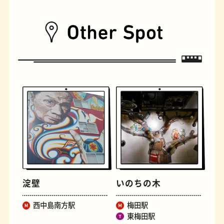
遊具
オムライス
淀壁
いのちの木
西中島南方駅
梅田駅
東梅田駅