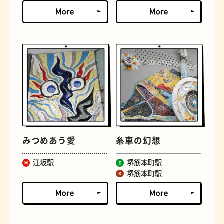
古着
お好み焼き
みつめあう愛
糸車の幻想
江坂駅
堺筋本町駅
堺筋本町駅
握り寿司
花屋