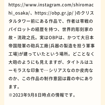
https://www.instagram.com/shiromac
hi_osaka/、https://obp.gr.jp/ )のクリス
パンケーキ
手芸
タルタワー前にある作品で、作者は零戦の
パイロットの経歴を持つ、世界的彫刻家の
故・流政之氏。実はOBPは、かつて大日本
帝国陸軍の砲兵工廠(兵器の製造を担う軍事
工場)が建っていたという場所。どことなく
大砲のようにも見えますが、タイトルはユ
ーモラスな印象で…シリアスなのか皮肉な
のか、この作品の制作意図は霧の中にあり
ます。
占い
蕎麦
※2023年9月8日時点の情報です。