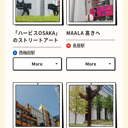
文学碑
ジェラート
「ハービスOSAKA」
MAALA 高きへ
のストリートアート
長居駅
西梅田駅
ジューススタンド
たまごサンド