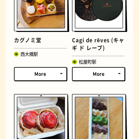
古着
お好み焼き
カグノミ堂
Cagi de rêves (キャ
ギ ド レーブ)
西大橋駅
松屋町駅
握り寿司
花屋