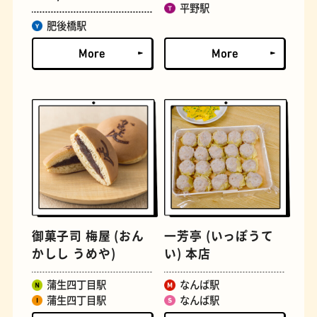
平野駅
肥後橋駅
文学碑
ジェラート
御菓子司 梅屋 (おん
一芳亭 (いっぽうて
ジューススタンド
たまごサンド
かしし うめや)
い) 本店
蒲生四丁目駅
なんば駅
蒲生四丁目駅
なんば駅