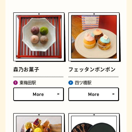
遊具
オムライス
森乃お菓子
フェッタンボンボン
東梅田駅
四ツ橋駅