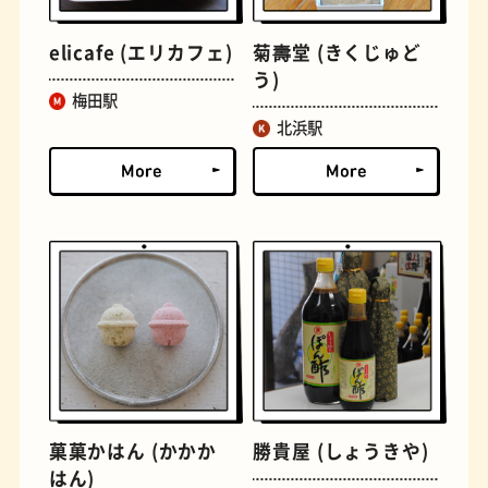
elicafe (エリカフェ)
菊壽堂 (きくじゅど
う)
梅田駅
北浜駅
定食
おいもスイーツ
菓菓かはん (かかか
勝貴屋 (しょうきや)
はん)