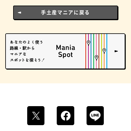
手土産マニアに戻る
とうふ
床
おでん
らせん階段