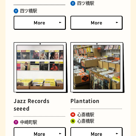
四ツ橋駅
四ツ橋駅
古着
お好み焼き
Jazz Records
Plantation
seeed
握り寿司
花屋
心斎橋駅
心斎橋駅
中崎町駅