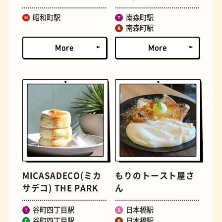
昭和町駅
南森町駅
文学碑
ジェラート
南森町駅
ジューススタンド
たまごサンド
MICASADECO(ミカ
もりのトースト屋さ
サデコ) THE PARK
ん
谷町四丁目駅
日本橋駅
谷町四丁目駅
日本橋駅