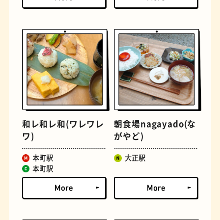
とうふ
床
和レ和レ和(ワレワレ
朝食場nagayado(な
ワ)
がやど)
本町駅
大正駅
おでん
らせん階段
本町駅