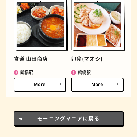
ロイヤルミルクティー
せんべろ
食道 山田商店
卯食(マオシ)
鶴橋駅
鶴橋駅
モーニングマニアに戻る