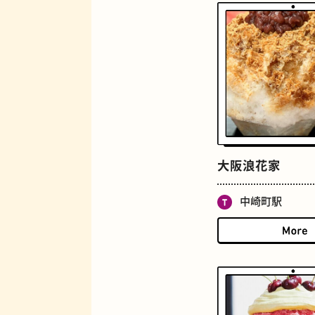
ジューススタンド
大阪浪花家
中崎町駅
とうふ