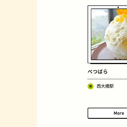
定食
べつばら
西大橋駅