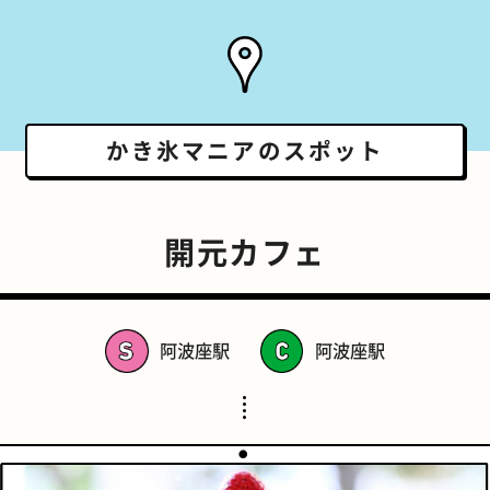
かき氷マニアの
スポット
開元カフェ
阿波座駅
阿波座駅
スポーツバー
橋