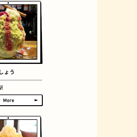
おにぎり
しょう
駅
らせん階段