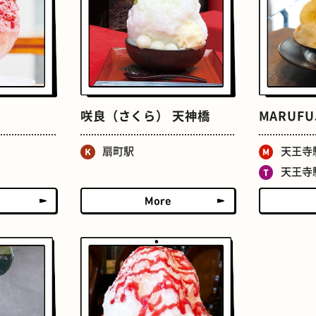
咲良（さくら） 天神橋
MARUFUJ
せんべろ
ストリートアート
扇町駅
天王寺
天王寺