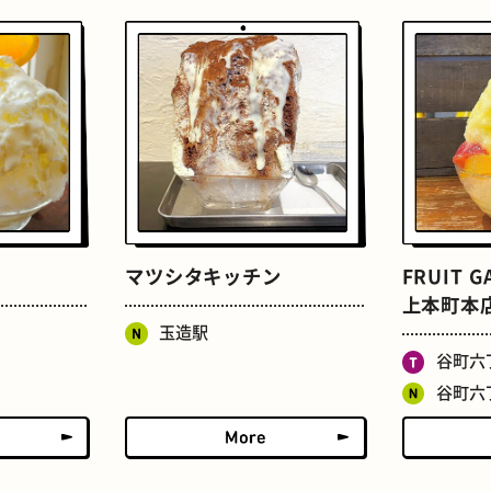
おいもスイーツ
文学碑
マツシタキッチン
FRUIT 
上本町本
玉造駅
谷町六
谷町六