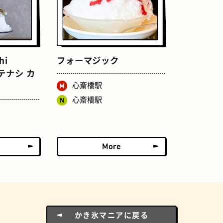
ドーナツ
町焼肉
hi
フォーマジック
モテナシ カ
心斎橋駅
心斎橋駅
食パン
ごほうびチョコ
かき氷マニアに戻る