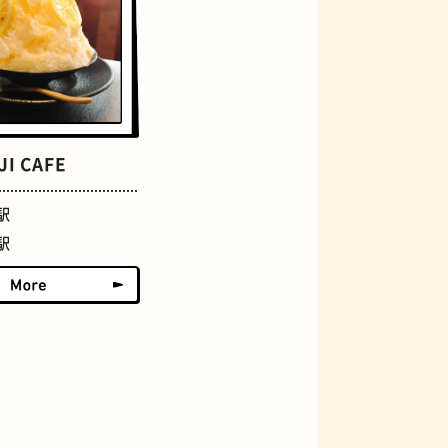
I CAFE
グラススイーツ
駅
駅