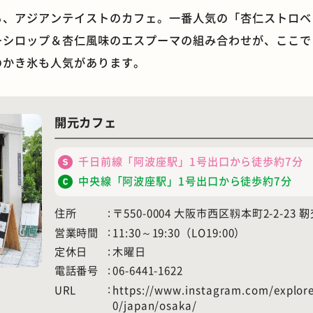
、アジアンテイストのカフェ。一番人気の「杏仁ストロベリー」
ーシロップ＆杏仁風味のエスプーマの組み合わせが、ここで
のかき氷も人気があります。
石窯ピザ
モーニング
開元カフェ
千日前線「阿波座駅」1号出口から徒歩約7分
中央線「阿波座駅」1号出口から徒歩約7分
住所
〒550-0004 大阪市西区靱本町2-2-23
営業時間
11:30～19:30（LO19:00）
定休日
木曜日
電話番号
06-6441-1622
URL
https://www.instagram.com/explore
0/japan/osaka/
ホテル
遊具