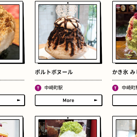
たまごサンド
文房具
ポルトボヌール
かき氷 み
中崎町駅
中崎町
床
おでん