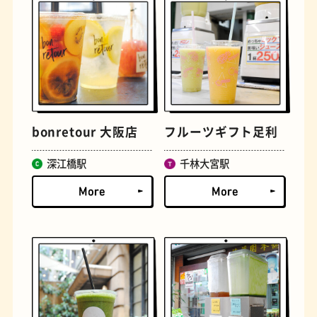
とうふ
床
bonretour 大阪店
フルーツギフト足利
深江橋駅
千林大宮駅
おでん
らせん階段