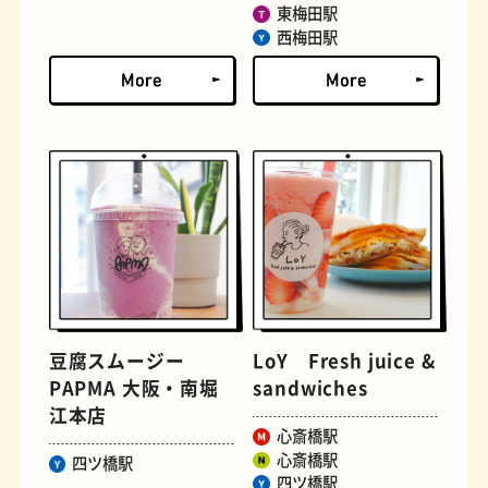
東梅田駅
西梅田駅
文学碑
ジェラート
豆腐スムージー
LoY Fresh juice &
ジューススタンド
たまごサンド
PAPMA 大阪・南堀
sandwiches
江本店
心斎橋駅
心斎橋駅
四ツ橋駅
四ツ橋駅