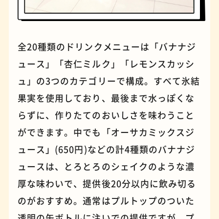
パンケーキ
手芸
全20種類のドリンクメニューは「バナナジ
ュース」「杏仁ミルク」「レモンスカッシ
ュ」の3つのカテゴリーで構成。すべて氷結
果実を使用しており、最後まで水っぽくな
らずに、作りたてのおいしさを味わうこと
ができます。中でも「オーサカミックスジ
ュース」(650円)などの計4種類のバナナジ
ュースは、とろとろのシェイクのような濃
厚な味わいで、提供後20分以内に飲み切る
占い
蕎麦
のがおすすめ。通常はプルトップのついた
透明の缶ボトルに注いでの提供ですが、プ