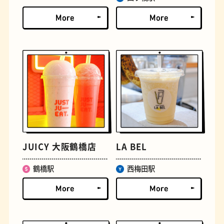
文房具
おにぎり
JUICY 大阪鶴橋店
LA BEL
鶴橋駅
西梅田駅