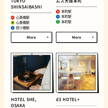
TOKYO
ムス大阪本町
SHINSAIBASHI
本町駅
古着
お好み焼き
本町駅
心斎橋駅
本町駅
心斎橋駅
四ツ橋駅
握り寿司
花屋
HOTEL SHE,
d3 HOTEL+
OSAKA