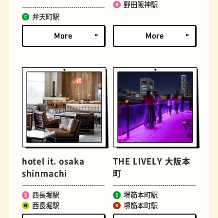
野田阪神駅
弁天町駅
定食
おいもスイーツ
hotel it. osaka
THE LIVELY 大阪本
shinmachi
町
西長堀駅
堺筋本町駅
西長堀駅
堺筋本町駅