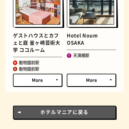
とうふ
床
ゲストハウスとカフ
Hotel Noum
ェと庭 釜ヶ崎芸術大
OSAKA
学 ココルーム
天満橋駅
動物園前駅
動物園前駅
おでん
らせん階段
ホテルマニアに戻る