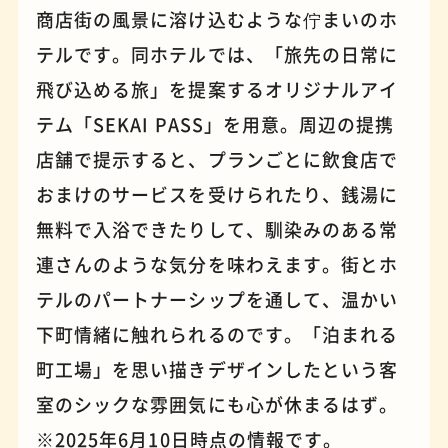
商店街の風景に溶け込むような佇まいのホ
テルです。同ホテルでは、「旅先の日常に
パンケーキ
手芸
飛び込める旅」を提案するオリジナルアイ
テム「SEKAI PASS」を用意。周辺の提携
店舗で提示すると、プランごとに飲食店で
おまけのサービスを受けられたり、銭湯に
無料で入浴できたりして、馴染みのある常
連さんのような気分を味わえます。街とホ
テルのパートナーシップを通して、温かい
下町情緒に触れられるのです。「泊まれる
町工場」を思い描きデザインしたという客
占い
蕎麦
室のシックな雰囲気にも心が休まるはず。
※2025年6月10日時点の情報です。