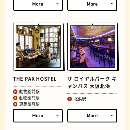
文学碑
ジェラート
THE PAX HOSTEL
ザ ロイヤルパーク キ
ャンバス 大阪北浜
動物園前駅
動物園前駅
北浜駅
ジューススタンド
たまごサンド
恵美須町駅