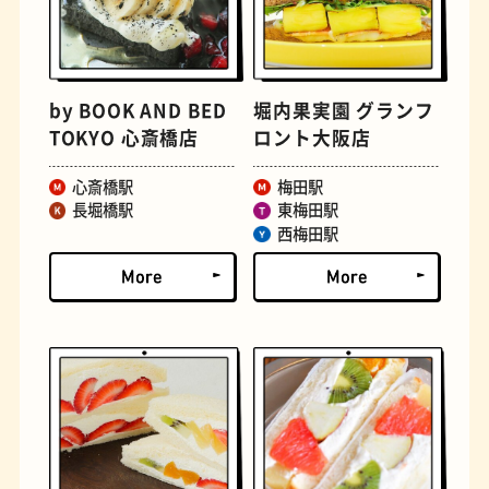
古着
お好み焼き
by BOOK AND BED
堀内果実園 グランフ
TOKYO 心斎橋店
ロント大阪店
心斎橋駅
梅田駅
長堀橋駅
東梅田駅
西梅田駅
握り寿司
花屋