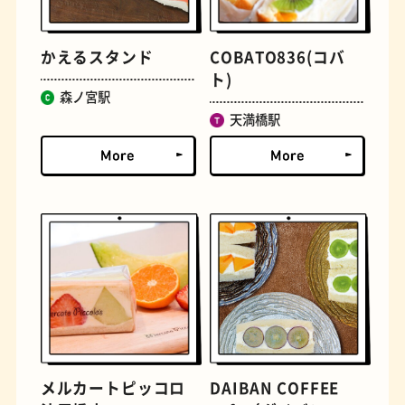
かえるスタンド
COBATO836(コバ
ト)
森ノ宮駅
天満橋駅
定食
おいもスイーツ
メルカートピッコロ
DAIBAN COFFEE