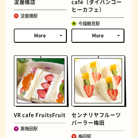
淀屋橋店
café（ダイバンコー
ヒーカフェ）
淀屋橋駅
文学碑
ジェラート
今福鶴見駅
ジューススタンド
たまごサンド
VR cafe FruitsFruit
センナリヤフルーツ
パーラー梅田
東梅田駅
梅田駅