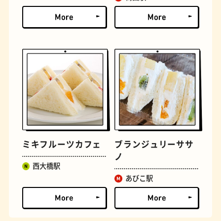
文房具
おにぎり
ミキフルーツカフェ
ブランジュリーササ
ノ
西大橋駅
あびこ駅