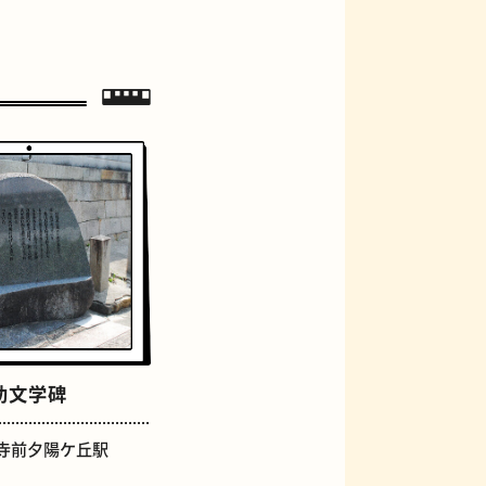
ジェラート
助文学碑
寺前夕陽ケ丘駅