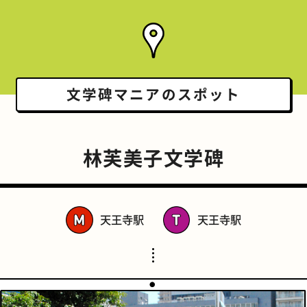
文学碑マニアの
スポット
林芙美子文学碑
天王寺駅
天王寺駅
スポーツバー
橋