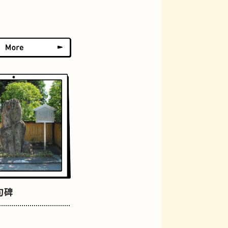
おにぎり
らせん階段
句碑