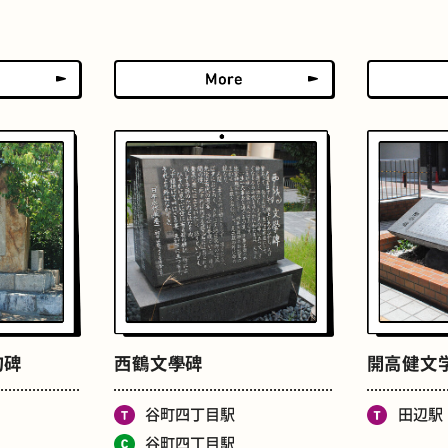
せんべろ
ストリートアート
句碑
西鶴文學碑
開高健文
谷町四丁目駅
田辺駅
谷町四丁目駅