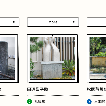
たまごサンド
文房具
床
おでん
碑
田辺聖子像
松尾芭蕉
九条駅
玉出駅