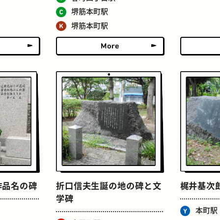
堺筋本町駅
ドーナツ
町焼肉
堺筋本町駅
食パン
ごほうびチョコ
作品名の碑
折口信夫生誕の地の碑と文
梶井基次
学碑
本町駅