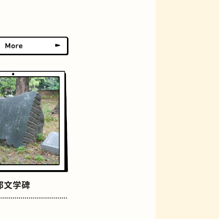
アーケード
佃煮
郎文学碑