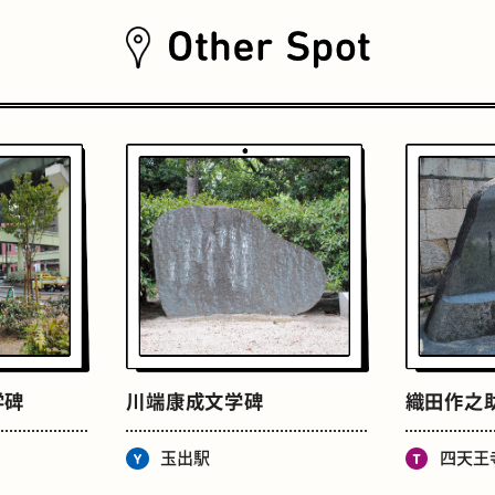
おいもスイーツ
文学碑
学碑
川端康成文学碑
織田作之
玉出駅
四天王