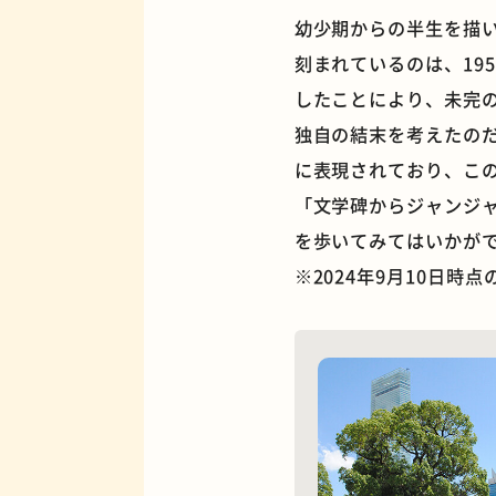
幼少期からの半生を描
刻まれているのは、19
したことにより、未完
独自の結末を考えたの
夜景
に表現されており、こ
「文学碑からジャンジ
を歩いてみてはいかが
※2024年9月10日時
欧風カレー