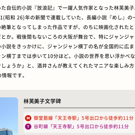
いた自伝的小説『放浪記』で一躍人気作家となった林芙美子
51(昭和 26)年の新聞で連載していた、長編小説『めし』
の絶筆となってしまった作品ですが、のちに映画化されたと
だとか。戦後間もないころの大阪が舞台で、特にジャンジャ
石窯ピザ
モーニング
の小説をきっかけに、ジャンジャン横丁の名が全国的に広ま
ャン横丁までは歩いて10分ほど。小説の世界を思い浮かべ
でしょうか」と、酒井さんが教えてくれたマニアな楽しみ方
点の情報です。
林芙美子文学碑
御堂筋線「天王寺駅」5号出口から徒歩約11分
谷町線「天王寺駅」5号出口から徒歩約11分
ホテル
遊具