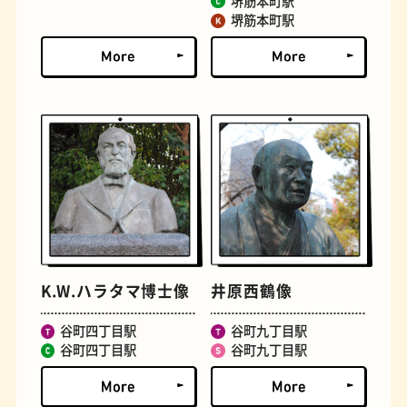
堺筋本町駅
堺筋本町駅
文房具
おにぎり
K.W.ハラタマ博士像
井原西鶴像
谷町四丁目駅
谷町九丁目駅
谷町四丁目駅
谷町九丁目駅