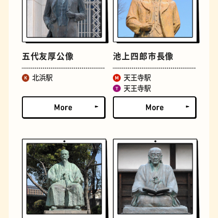
古着
お好み焼き
五代友厚公像
池上四郎市長像
北浜駅
天王寺駅
天王寺駅
握り寿司
花屋