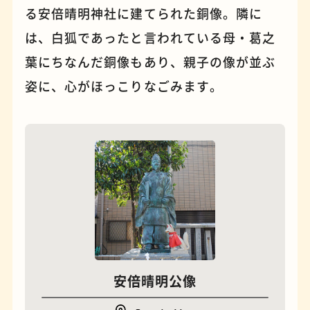
る安倍晴明神社に建てられた銅像。隣に
は、白狐であったと言われている母・葛之
パンケーキ
手芸
葉にちなんだ銅像もあり、親子の像が並ぶ
姿に、心がほっこりなごみます。
占い
蕎麦
安倍晴明公像