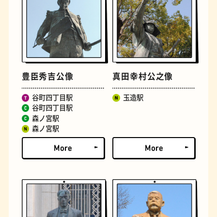
豊臣秀吉公像
真田幸村公之像
谷町四丁目駅
玉造駅
遊具
オムライス
谷町四丁目駅
森ノ宮駅
森ノ宮駅