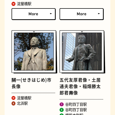
淀屋橋駅
文学碑
ジェラート
關一(せきはじめ)市
五代友厚君像・土居
長像
通夫君像・稲畑勝太
ジューススタンド
たまごサンド
郎君壽像
淀屋橋駅
北浜駅
谷町四丁目駅
谷町四丁目駅