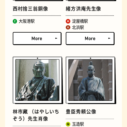
西村捨三翁銅像
緒方洪庵先生像
大阪港駅
淀屋橋駅
北浜駅
定食
おいもスイーツ
林市藏 （はやしいち
豊臣秀頼公像
ぞう）先生肖像
玉造駅