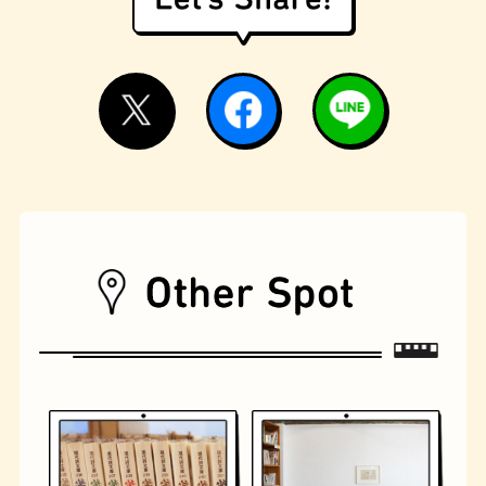
遊具
オムライス