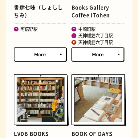
書肆七味（しょしし
Books Gallery
ちみ）
Coffee iTohen
文学碑
ジェラート
阿倍野駅
中崎町駅
天神橋筋六丁目駅
天神橋筋六丁目駅
ジューススタンド
たまごサンド
LVDB BOOKS
BOOK OF DAYS