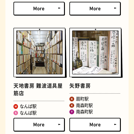
とうふ
床
天地書房 難波道具屋
矢野書房
筋店
扇町駅
おでん
らせん階段
南森町駅
なんば駅
南森町駅
なんば駅